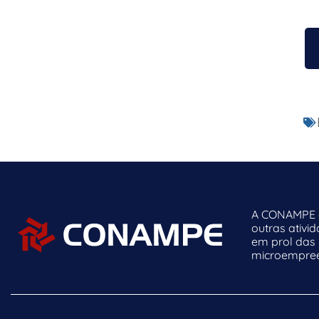
A CONAMPE o
outras ativi
em prol das
microempreen