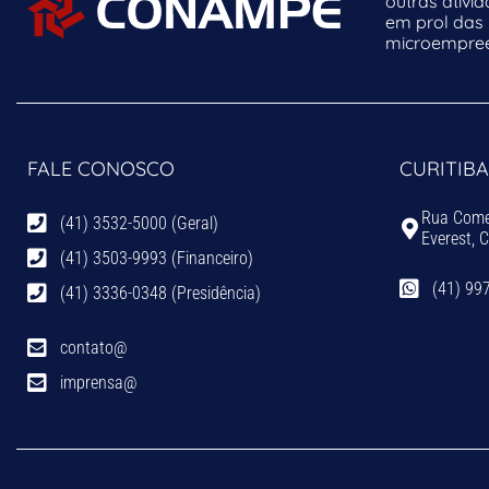
outras ativi
em prol das
microempreen
FALE CONOSCO
CURITIBA
Rua Comen
(41) 3532-5000 (Geral)
Everest, 
(41) 3503-9993 (Financeiro)
(41) 99
(41) 3336-0348 (Presidência)
contato@
imprensa@