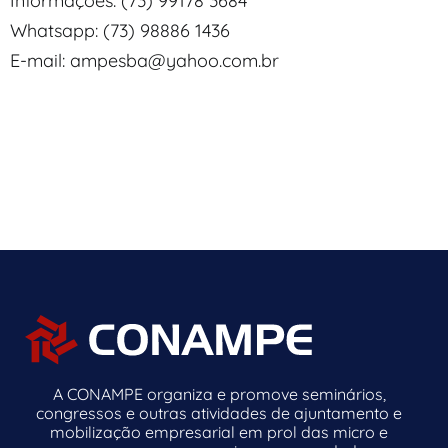
Informações: (73) 99178 3684
Whatsapp: (73) 98886 1436
E-mail: ampesba@yahoo.com.br
A CONAMPE organiza e promove seminários,
congressos e outras atividades de ajuntamento e
mobilização empresarial em prol das micro e