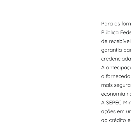
Para os for
Pública Fede
de recebívei
garantia par
credenciada
A antecipaç
o fornecedo
mais seguran
economia na
A SEPEC Min
ações em um
ao crédito e