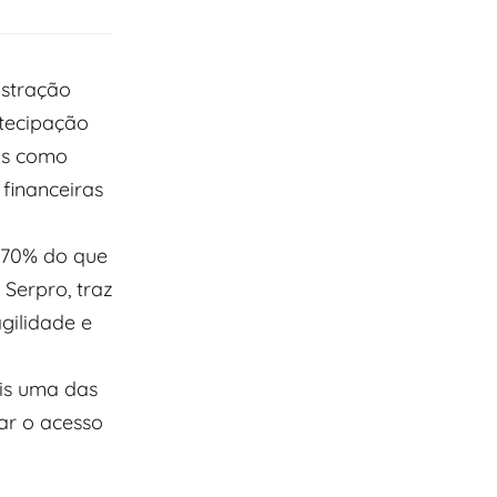
istração
tecipação
vos como
financeiras
é 70% do que
Serpro, traz
agilidade e
is uma das
ar o acesso