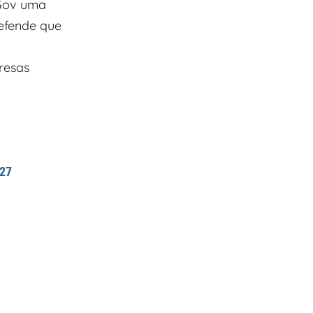
aGov uma
defende que
resas
127