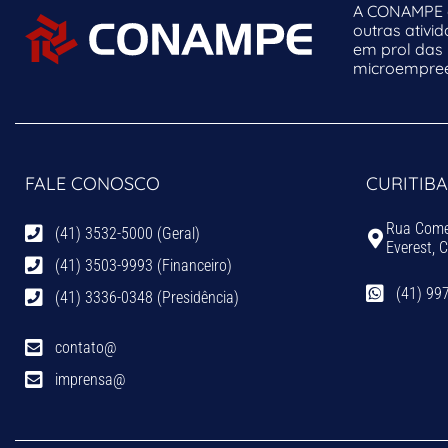
A CONAMPE o
outras ativi
em prol das
microempreen
FALE CONOSCO
CURITIBA
Rua Comen
(41) 3532-5000 (Geral)
Everest, 
(41) 3503-9993 (Financeiro)
(41) 99
(41) 3336-0348 (Presidência)
contato@
imprensa@