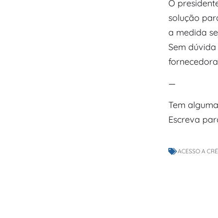
O president
solução par
a medida sej
Sem dúvida 
fornecedoras
—
Tem alguma
Escreva pa
ACESSO A CR