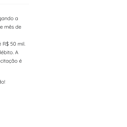
lgando a
te mês de
 R$ 50 mil.
ébito. A
citação é
do!