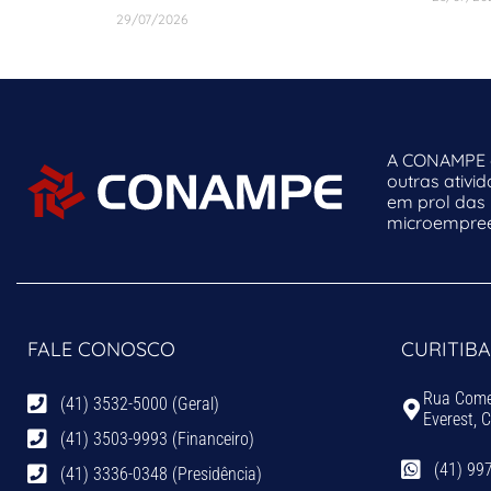
29/07/2026
A CONAMPE o
outras ativi
em prol das
microempreen
FALE CONOSCO
CURITIBA
Rua Comen
(41) 3532-5000 (Geral)
Everest, 
(41) 3503-9993 (Financeiro)
(41) 99
(41) 3336-0348 (Presidência)