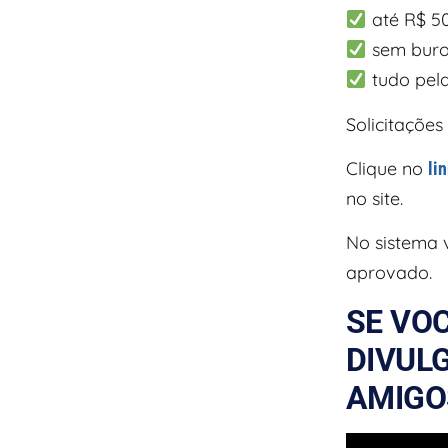
até R$ 5
sem buro
tudo pela
Solicitações
Clique no
li
no site.
No sistema 
aprovado.
SE VOC
DIVULG
AMIGO