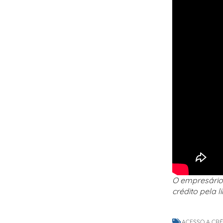
O empresário 
crédito pela
ACESSO A CR