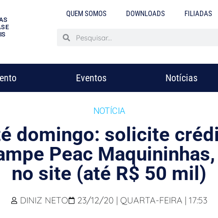
QUEM SOMOS
DOWNLOADS
FILIADAS
AS
S E
IS
mento
Eventos
Notícias
NOTÍCIA
é domingo: solicite créd
ampe Peac Maquininhas, 
no site (até R$ 50 mil)
DINIZ NETO
23/12/20 | QUARTA-FEIRA | 17:53