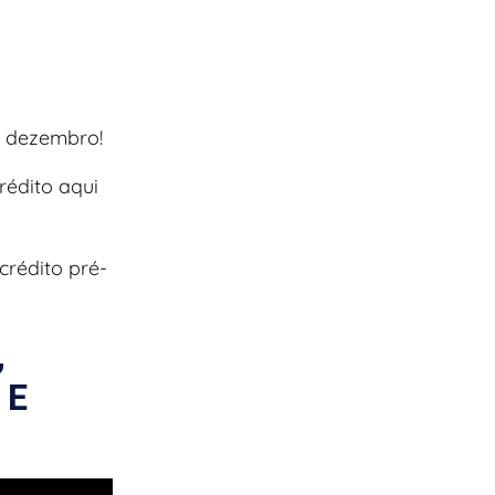
e dezembro!
rédito aqui
crédito pré-
,
 E