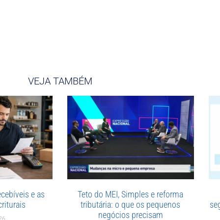
VEJA TAMBÉM
cebíveis e as
Teto do MEI, Simples e reforma
riturais
tributária: o que os pequenos
se
negócios precisam
26