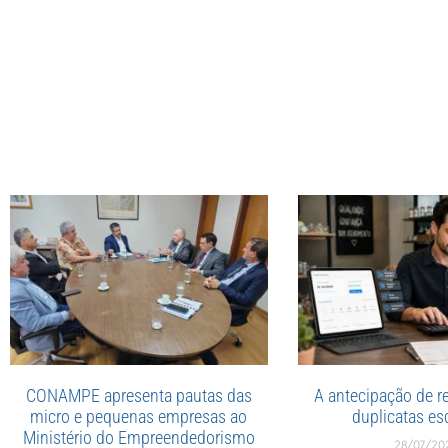
CONAMPE apresenta pautas das
A antecipação de re
micro e pequenas empresas ao
duplicatas esc
Ministério do Empreendedorismo
28/07/20