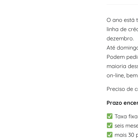
O ano está 
linha de cr
dezembro.
Até domingo 
Podem pedir
maioria des
on-line, bem
Preciso de 
Prazo ence
Taxa fixa
seis mese
mais 30 