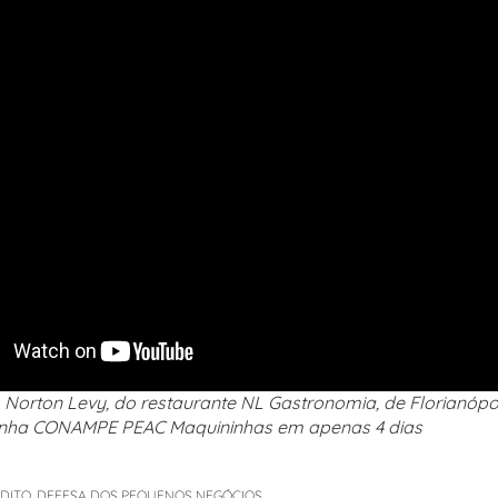
Norton Levy, do restaurante NL Gastronomia, de Florianópol
 linha CONAMPE PEAC Maquininhas em apenas 4 dias
ÉDITO
,
DEFESA DOS PEQUENOS NEGÓCIOS