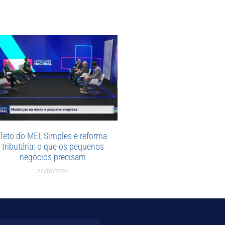
Teto do MEI, Simples e reforma
tributária: o que os pequenos
negócios precisam
22/07/2026