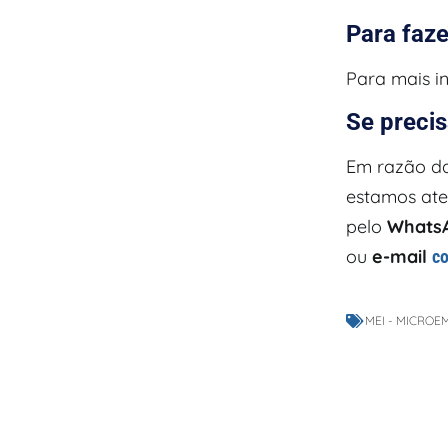
Para faze
Para mais i
Se precis
Em razão das
estamos at
pelo
Whats
ou
e-mail
c
MEI - MICROE