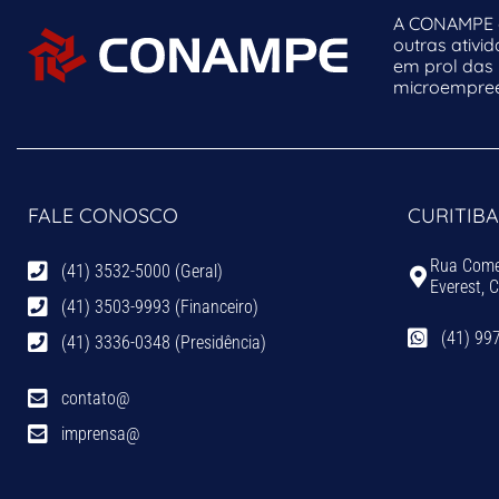
A CONAMPE o
outras ativi
em prol das
microempreen
FALE CONOSCO
CURITIBA
Rua Comen
(41) 3532-5000 (Geral)
Everest, 
(41) 3503-9993 (Financeiro)
(41) 99
(41) 3336-0348 (Presidência)
contato@
imprensa@