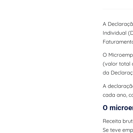
A Declaraçã
Individual 
Faturamento
O Microempr
(valor total
da Declaraç
A declaraçã
cada ano, co
O microe
Receita brut
Se teve emp