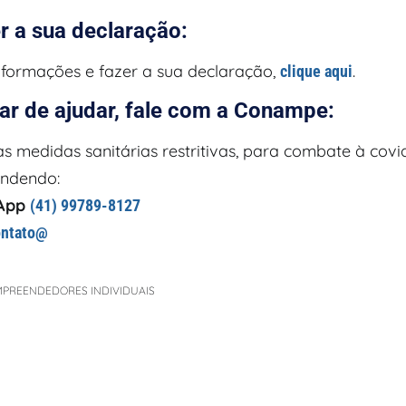
r a sua declaração:
nformações e fazer a sua declaração,
.
clique aqui
ar de ajudar, fale com a Conampe:
 medidas sanitárias restritivas, para combate à covid
endendo:
App
(41) 99789-8127
ontato@
MPREENDEDORES INDIVIDUAIS