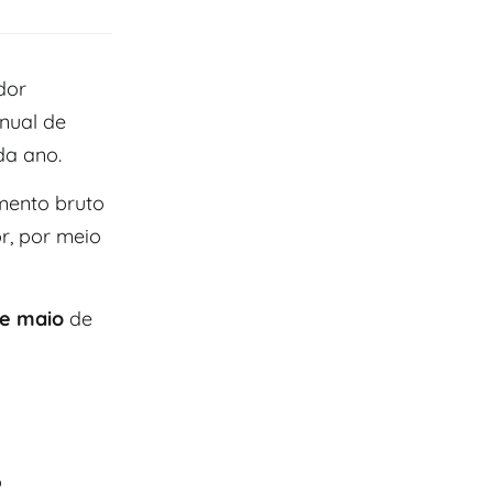
dor
nual de
da ano.
mento bruto
r, por meio
de maio
de
o