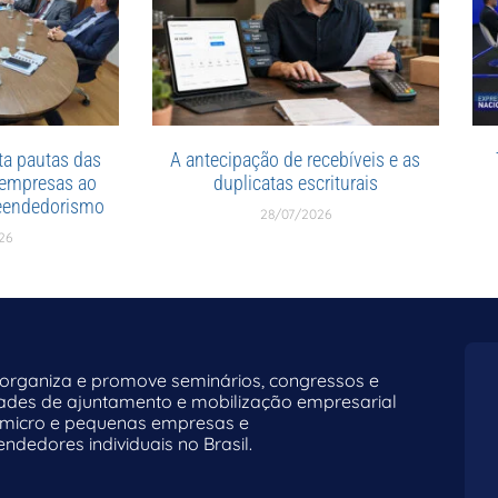
a pautas das
A antecipação de recebíveis e as
 empresas ao
duplicatas escriturais
reendedorismo
28/07/2026
26
rganiza e promove seminários, congressos e
dades de ajuntamento e mobilização empresarial
 micro e pequenas empresas e
dedores individuais no Brasil.