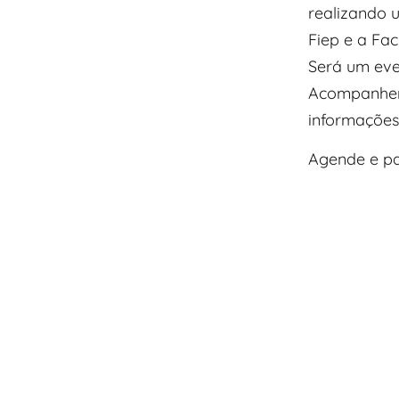
realizando 
Fiep e a Fac
Será um eve
Acompanhem 
informações
Agende e par