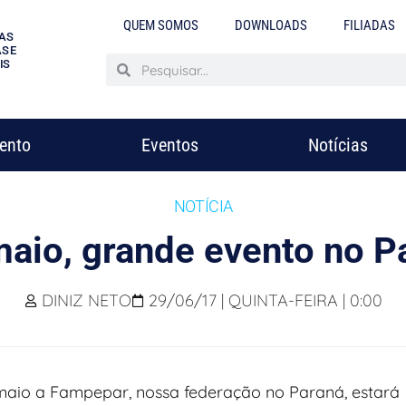
QUEM SOMOS
DOWNLOADS
FILIADAS
AS
S E
IS
mento
Eventos
Notícias
NOTÍCIA
aio, grande evento no P
DINIZ NETO
29/06/17 | QUINTA-FEIRA | 0:00
aio a Fampepar, nossa federação no Paraná, estará