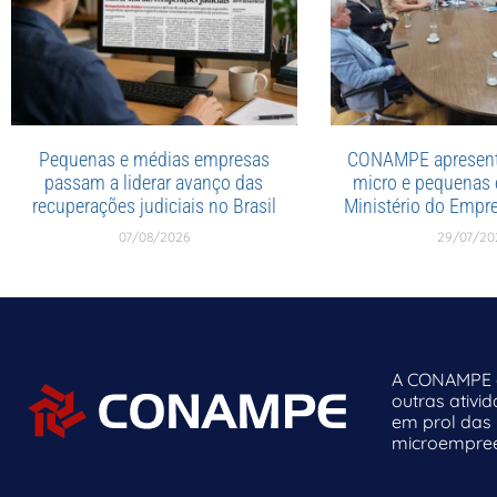
Pequenas e médias empresas
CONAMPE apresent
passam a liderar avanço das
micro e pequenas
recuperações judiciais no Brasil
Ministério do Emp
07/08/2026
29/07/20
A CONAMPE o
outras ativi
em prol das
microempreen