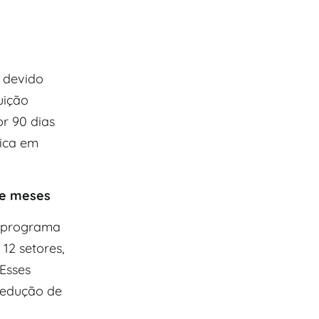
 devido
uição
or 90 dias
lica em
ze meses
o programa
 12 setores,
 Esses
 redução de