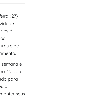
eira (27)
ividade
r está
nos
uras e de
çamento.
a semana e
ho. “Nosso
uído para
ou o
 manter seus