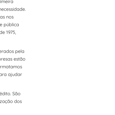
rimeira
necessidade.
oas nos
e pública
de 1975,
erados pela
resas estão
formatamos
para ajudar
édito. São
ização dos