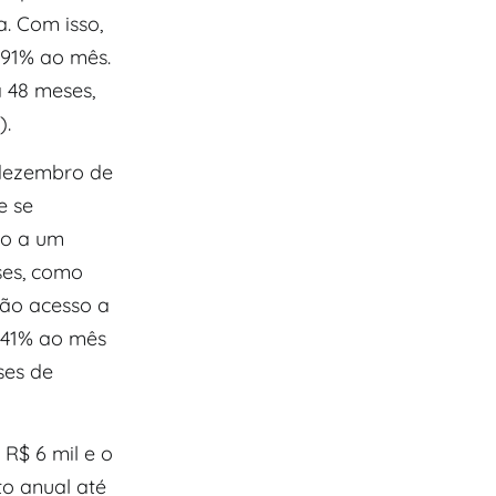
. Com isso,
,91% ao mês.
 48 meses,
).
 dezembro de
e se
so a um
ses, como
rão acesso a
0,41% ao mês
ses de
 R$ 6 mil e o
o anual até