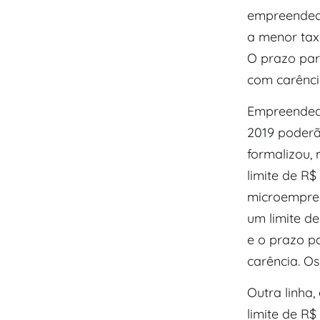
empreendedor
a menor tax
O prazo par
com carência
Empreendedo
2019 poderã
formalizou,
limite de R
microempree
um limite de
e o prazo p
carência. Os
Outra linha,
limite de R