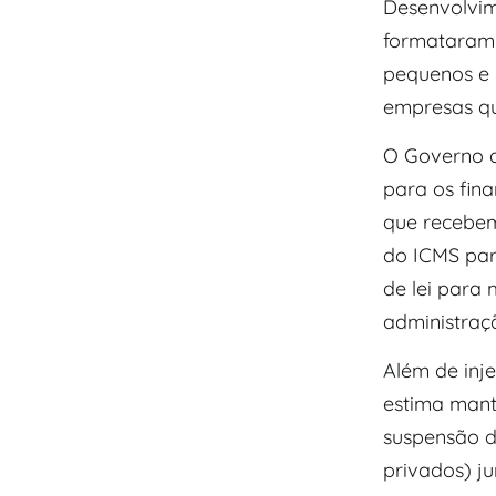
Desenvolvim
formataram 
pequenos e 
empresas que
O Governo d
para os fin
que recebem
do ICMS par
de lei para
administraç
Além de inj
estima mante
suspensão d
privados) j