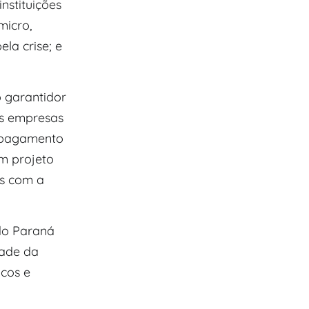
nstituições
micro,
la crise; e
 garantidor
as empresas
e pagamento
m projeto
s com a
 do Paraná
dade da
icos e