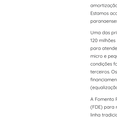
amortização
Estamos aco
paranaenses”
Uma das prin
120 milhões
para atende
micro e peq
condições fa
terceiros. 
financiamen
(equalizaçã
A Fomento P
(FDE) para 
linha tradic