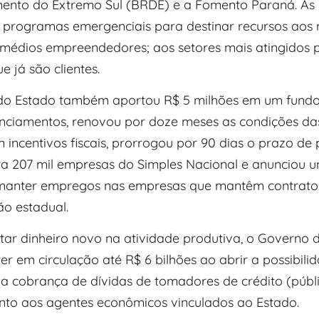
ento do Extremo Sul (BRDE) e a Fomento Paraná. As i
programas emergenciais para destinar recursos aos 
médios empreendedores; aos setores mais atingidos pe
 já são clientes.
o Estado também aportou R$ 5 milhões em um fundo
anciamentos, renovou por doze meses as condições d
 incentivos fiscais, prorrogou por 90 dias o prazo d
a 207 mil empresas do Simples Nacional e anunciou u
 manter empregos nas empresas que mantêm contrato
ão estadual.
etar dinheiro novo na atividade produtiva, o Governo
r em circulação até R$ 6 bilhões ao abrir a possibili
a cobrança de dívidas de tomadores de crédito (públ
unto aos agentes econômicos vinculados ao Estado.