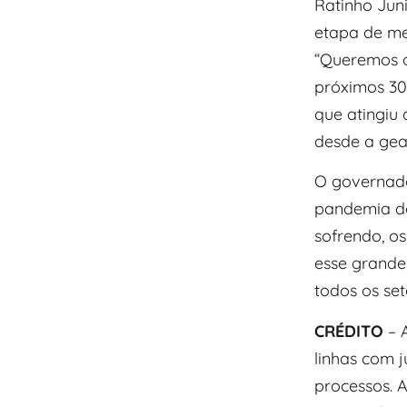
Ratinho Juni
etapa de me
“Queremos o
próximos 30,
que atingiu
desde a gea
O governado
pandemia do
sofrendo, o
esse grande
todos os se
CRÉDITO
– 
linhas com 
processos. 