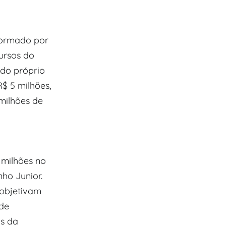
formado por
ursos do
 do próprio
$ 5 milhões,
 milhões de
 milhões no
ho Junior.
 objetivam
 de
os da