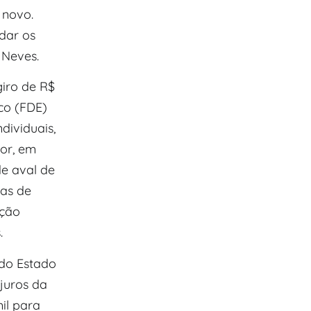
 novo.
dar os
 Neves.
giro de R$
co (FDE)
dividuais,
or, em
de aval de
las de
ução
.
do Estado
juros da
mil para