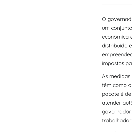
O governado
um conjunto
econômica e
distribuído 
empreendedo
impostos pa
As medidas 
têm como ob
pacote é de
atender aut
governador.
trabalhadore