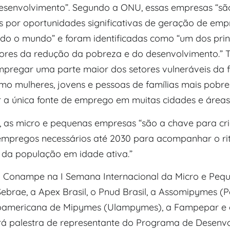
esenvolvimento”. Segundo a ONU, essas empresas “sã
 ​​por oportunidades significativas de geração de em
do o mundo” e foram identificadas como “um dos prin
ores da redução da pobreza e do desenvolvimento.”
pregar uma parte maior dos setores vulneráveis ​​da 
omo mulheres, jovens e pessoas de famílias mais pobre
r a única fonte de emprego em muitas cidades e áreas 
 as micro e pequenas empresas “são a chave para cri
empregos necessários até 2030 para acompanhar o r
 da população em idade ativa.”
 Conampe na I Semana Internacional da Micro e Peq
ebrae, a Apex Brasil, o Pnud Brasil, a Assomipymes (P
noamericana de Mipymes (Ulampymes), a Fampepar e
rá palestra de representante do Programa de Desenv