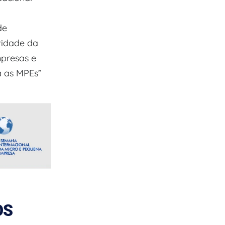
de
vidade da
presas e
a as MPEs”
OS