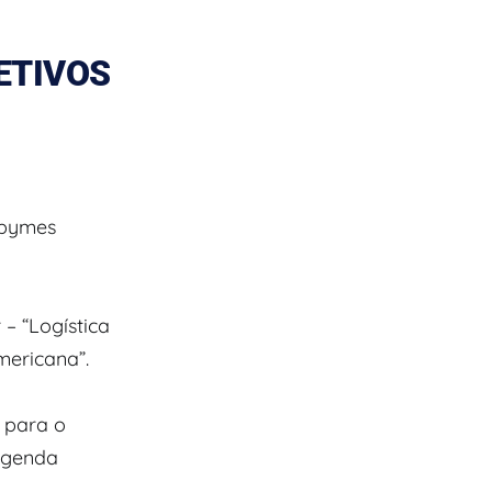
ETIVOS
mpymes
– “Logística
ericana”.
 para o
Agenda