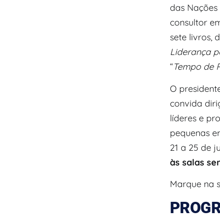
das Nações
consultor e
sete livros, 
Liderança p
“
Tempo de P
O presiden
convida dir
líderes e pr
pequenas em
21 a 25 de j
às salas ser
Marque na 
PROG