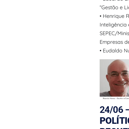
“Gestão e L
• Henrique 
Inteligênci
SEPEC/Minis
Empresas de
• Eudaldo N
24/06 
POLÍTI