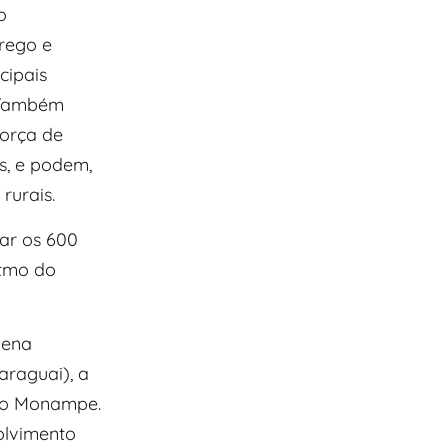
o
prego e
cipais
 Também
força de
s, e podem,
rurais.
ar os 600
itmo do
uena
araguai), a
 o Monampe.
olvimento