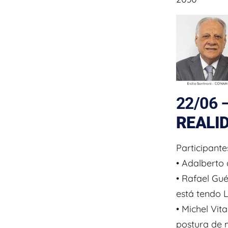
22/06 
REALI
Participante
• Adalberto
• Rafael Gu
está tendo 
• Michel Vi
postura de 