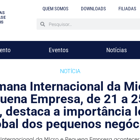
QUEM SOMOS
DOWNLOADS
FILIADAS
AS
S E
IS
mento
Eventos
Notícias
NOTÍCIA
mana Internacional da Mi
uena Empresa, de 21 a 2
, destaca a importância l
obal dos pequenos negóc
Internacional da MIcro e Pequena Empresa acontecer