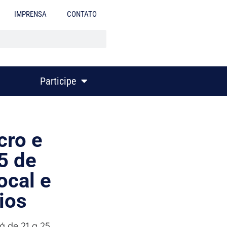
IMPRENSA
CONTATO
Participe
cro e
5 de
ocal e
ios
á de 21 a 25