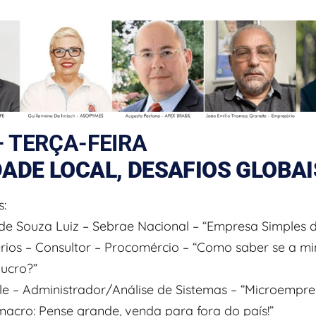
– TERÇA-FEIRA
DADE LOCAL, DESAFIOS GLOBAI
s:
 de Souza Luiz – Sebrae Nacional – “Empresa Simples d
érios – Consultor – Procomércio – “Como saber se a m
Lucro?”
tale – Administrador/Análise de Sistemas – “Microempr
macro: Pense grande, venda para fora do país!”