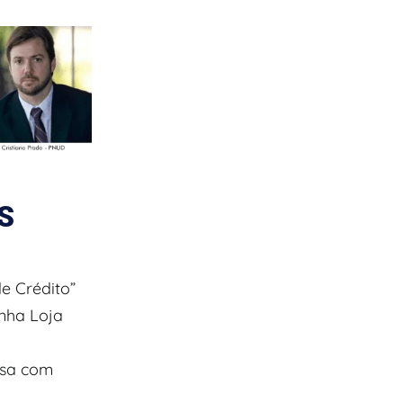
S
e Crédito”
inha Loja
esa com