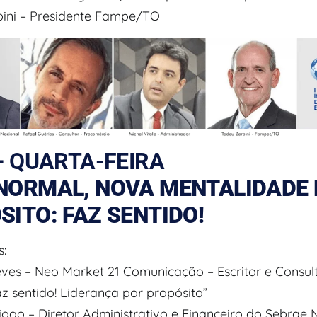
bini – Presidente Fampe/TO
– QUARTA-FEIRA
NORMAL, NOVA MENTALIDADE 
ITO: FAZ SENTIDO!
s:
eves – Neo Market 21 Comunicação – Escritor e Consul
z sentido! Liderança por propósito”
ogo – Diretor Administrativo e Financeiro do Sebrae 