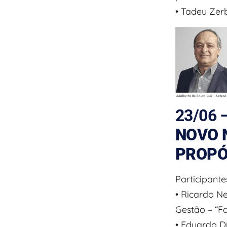
• Tadeu Zer
23/06 
NOVO 
PROPÓS
Participante
• Ricardo N
Gestão – “Fa
• Eduardo Di