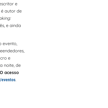
escritor e
e é autor de
king:
ês, e ainda
o evento,
reendedores,
icro e
 noite, de
O acesso
.
/eventos