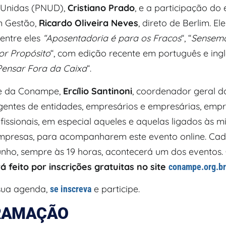
 Unidas (PNUD),
Cristiano Prado
, e a participação do 
m Gestão,
Ricardo Oliveira Neves
, direto de Berlim. El
dentre eles
“Aposentadoria é para os Fracos
“, “
Sensema
or Propósito
“, com edição recente em português e ingl
ensar Fora da Caixa
“.
te da Conampe,
Ercílio Santinoni
, coordenador geral d
igentes de entidades, empresários e empresárias, emp
ofissionais, em especial aqueles e aquelas ligados às m
presas, para acompanharem este evento online. Cada
unho, sempre às 19 horas, acontecerá um dos eventos.
á feito por inscrições gratuitas no site
conampe.org.br
sua agenda,
e participe.
se inscreva
RAMAÇÃO