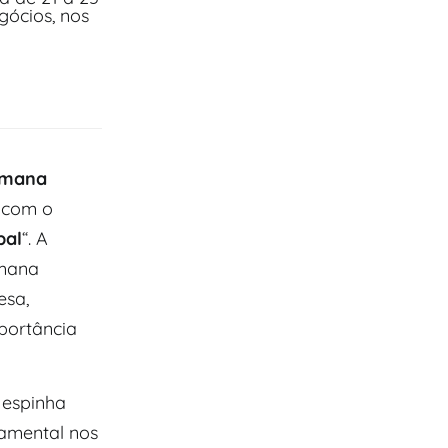
ócios, nos
emana
, com o
bal
“. A
emana
esa,
portância
 espinha
amental nos