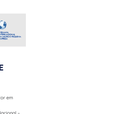
E
tor em
Nacional –