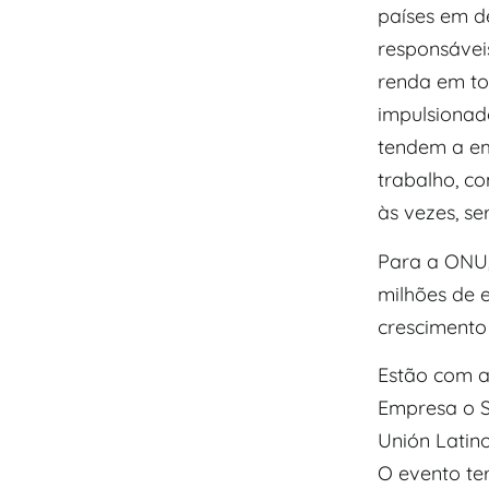
países em d
responsáveis
renda em to
impulsionad
tendem a em
trabalho, c
às vezes, se
Para a ONU,
milhões de 
crescimento
Estão com a
Empresa o S
Unión Lati
O evento te