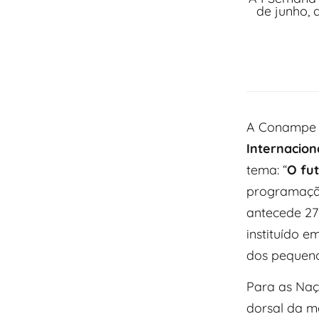
de junho,
A Conampe e
Internacio
tema: “
O fu
programação
antecede 27
instituído 
dos pequeno
Para as Naç
dorsal da m