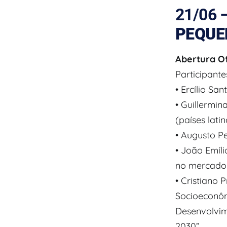
21/06 
PEQUE
Abertura Of
Participante
• Ercílio Sa
• Guillermi
(países lati
• Augusto Pe
• João Emíli
no mercado
• Cristiano
Socioeconôm
Desenvolvim
2030”