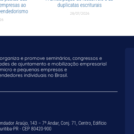
 empresas ao
duplicatas escriturais
reendedorismo
28/07/2026
26
rganiza e promove seminários, congressos e
dades de ajuntamento e mobilização empresarial
 micro e pequenas empresas e
dedores individuais no Brasil.
dador Araújo, 143 – 7º Andar, Conj. 71, Centro, Edifício
Curitiba-PR - CEP 80420-900