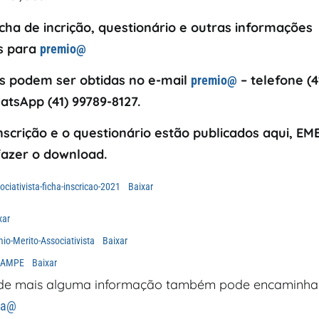
cha de incrição, questionário e outras informações
s para
premio@
s podem ser obtidas no e-mail
– telefone (4
premio@
tsApp (41) 99789-8127.
inscrição e o questionário estão publicados aqui, EM
 fazer o download.
ciativista-ficha-inscricao-2021
Baixar
xar
o-Merito-Associativista
Baixar
ONAMPE
Baixar
 de mais alguma informação também pode encaminhar
sa@