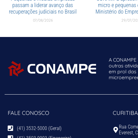
passam a liderar avanço das
micro e pequenas
recuperações judiciais no Brasil
Ministério do Emp
07/08/2026
29/07/20
A CONAMPE o
outras ativi
em prol das
microempreen
FALE CONOSCO
CURITIBA
Rua Comen
(41) 3532-5000 (Geral)
Everest, 