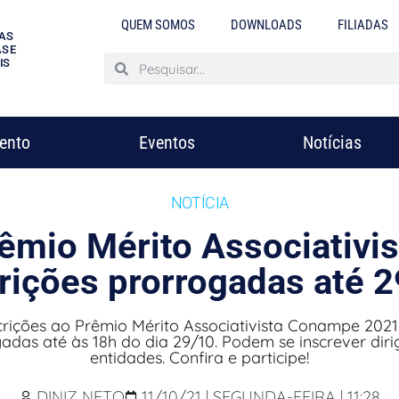
QUEM SOMOS
DOWNLOADS
FILIADAS
AS
S E
IS
mento
Eventos
Notícias
NOTÍCIA
êmio Mérito Associativis
rições prorrogadas até 
crições ao Prêmio Mérito Associativista Conampe 202
adas até às 18h do dia 29/10. Podem se inscrever diri
entidades. Confira e participe!
DINIZ NETO
11/10/21 | SEGUNDA-FEIRA | 11:28