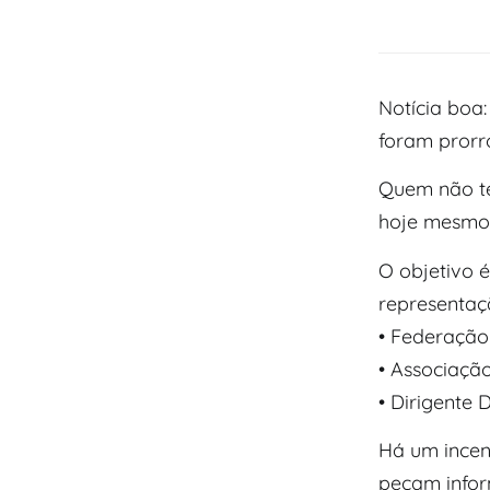
Notícia boa:
foram prorr
Quem não te
hoje mesmo
O objetivo é
representaç
• Federação
• Associaçã
• Dirigente
Há um incen
peçam info