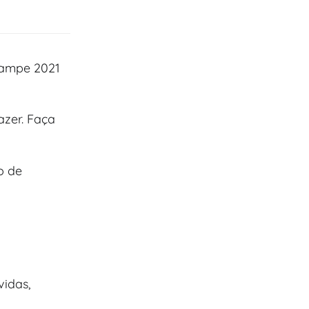
onampe 2021
azer. Faça
o de
vidas,