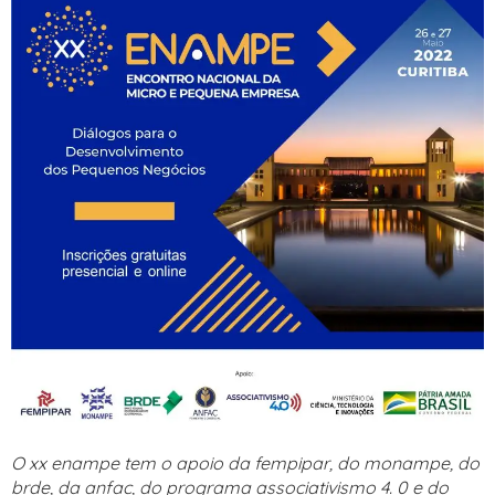
O xx enampe tem o apoio da fempipar, do monampe, do
brde, da anfac, do programa associativismo 4. 0 e do