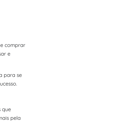
o e comprar
sar e
a para se
ucesso.
s que
ais pela