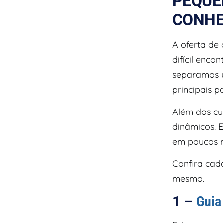
PEQUE
CONHE
A oferta de
difícil enco
separamos um
principais p
Além dos cu
dinâmicos. 
em poucos m
Confira cad
mesmo.
1 –
Guia