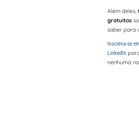
Além deles,
gratuitos
so
saber para c
Inscreva-se e
para
LinkedIn
nenhuma no