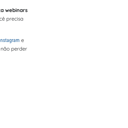
za webinars
cê precisa
e
Instagram
 não perder