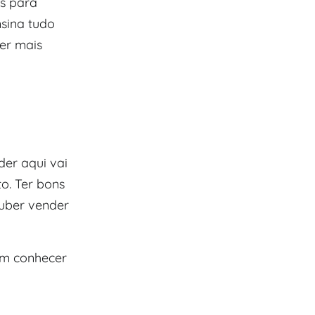
is para
nsina tudo
er mais
er aqui vai
o. Ter bons
ouber vender
am conhecer