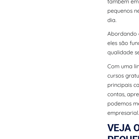
também empr
pequenos ne
dia.
Abordando o
eles são fu
qualidade se
Com uma lin
cursos grat
principais 
contas, apr
podemos mel
empresarial.
VEJA 