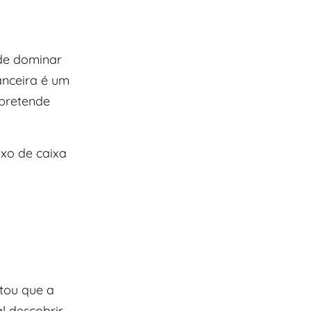
de dominar
nanceira é um
pretende
uxo de caixa
tou que a
l descobrir