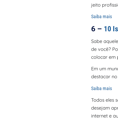
jeito profiss
Saiba mais
6 –
10 I
Sabe aquele 
de você? Poi
colocar em p
Em um mundo 
destacar no
Saiba mais
Todos eles 
desejam apr
internet e a