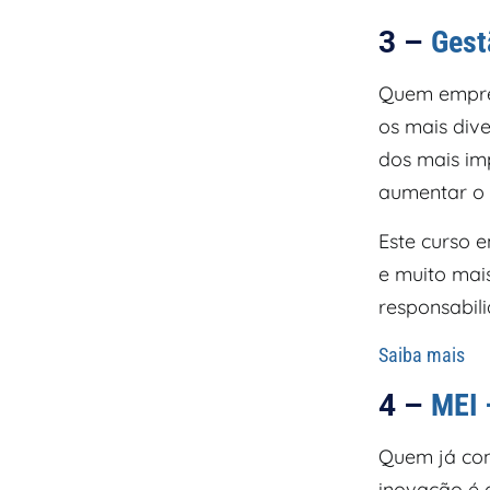
3 –
Gest
Quem empre
os mais dive
dos mais im
aumentar o 
Este curso e
e muito mai
responsabil
Saiba mais
4 –
MEI 
Quem já con
inovação é 