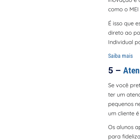
como o MEI 
É isso que 
direto ao p
Individual 
Saiba mais
5 –
Aten
Se você pre
ter um aten
pequenos ne
um cliente 
Os alunos a
para fideli