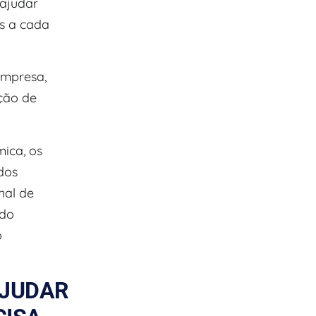
 ajudar
s a cada
empresa,
ção de
ica, os
dos
nal de
ndo
o
AJUDAR