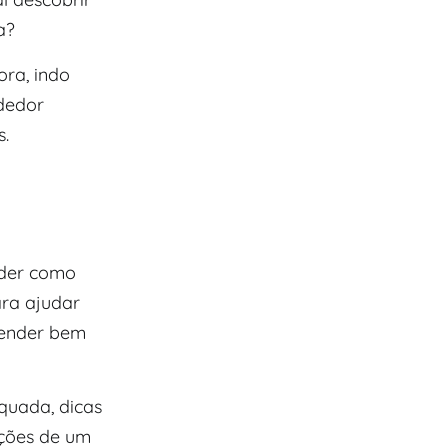
a?
ra, indo
dedor
s.
nder como
ara ajudar
tender bem
quada, dicas
ações de um