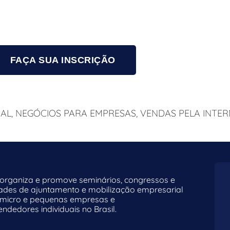
FAÇA SUA INSCRIÇÃO
AL
,
NEGÓCIOS PARA EMPRESAS
,
VENDAS PELA INTER
rganiza e promove seminários, congressos e
dades de ajuntamento e mobilização empresarial
 micro e pequenas empresas e
dedores individuais no Brasil.