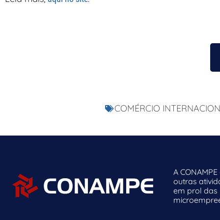
COMÉRCIO INTERNACION
A CONAMPE o
outras ativi
em prol das
microempreen