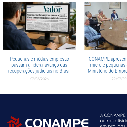
Pequenas e médias empresas
CONAMPE apresent
passam a liderar avanço das
micro e pequenas
recuperações judiciais no Brasil
Ministério do Emp
07/08/2026
29/07/20
A CONAMPE o
outras ativi
em prol das