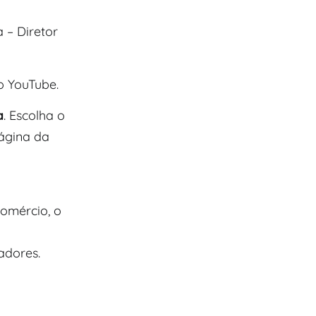
 – Diretor
 YouTube.
a
. Escolha o
ágina da
comércio, o
adores.