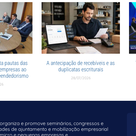
a pautas das
A antecipação de recebíveis e as
 empresas ao
duplicatas escriturais
reendedorismo
28/07/2026
26
rganiza e promove seminários, congressos e
dades de ajuntamento e mobilização empresarial
 micro e pequenas empresas e