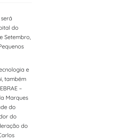
 será
pital do
de Setembro,
 Pequenos
ecnologia e
ni, também
 SEBRAE –
lla Marques
ade do
ador do
deração do
Carlos