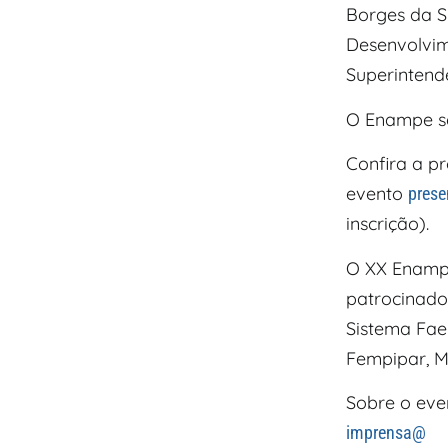
Borges da Si
Desenvolvim
Superintend
O Enampe 
Confira a 
evento
prese
inscrição).
O XX Enampe
patrocinador
Sistema Fae
Fempipar, M
Sobre o eve
imprensa@