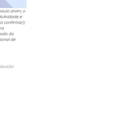
paulo alvim; o
dutividade e
a confirmar);
ma
tado do
gional de
GISLAÇÃO