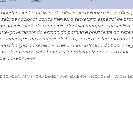
abertura terá o ministro da ciência, tecnologia e inovações, 
 sebrae nacional, carlos melles; a secretária especial de pro
de do ministério da economia, daniella marques consentino (
 vice-governador do estado do paraná e presidente do siste
 – federação do comércio de bens, serviços e turismo do es
arlos borges da silveira – diretor administrativo do banco re
to do extremo sul – brde, e vitor roberto tioqueta – diretor
nte do sebrae-pr
ÉDITO
,
ASSOCIATIVISMO 4.0
,
DEFESA DOS PEQUENOS NEGÓCIOS
,
ENTIDADES
,
LE