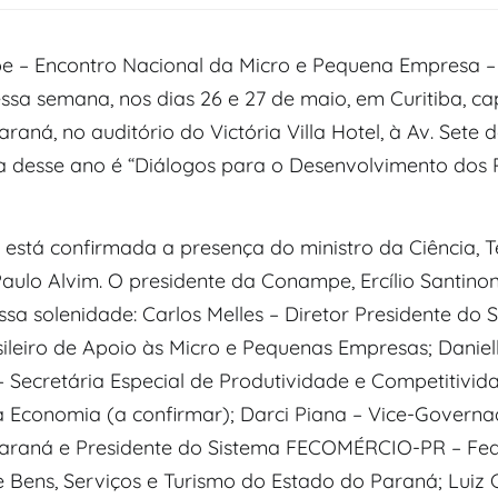
 – Encontro Nacional da Micro e Pequena Empresa –
ssa semana, nos dias 26 e 27 de maio, em Curitiba, ca
raná, no auditório do Victória Villa Hotel, à Av. Sete 
a desse ano é “Diálogos para o Desenvolvimento dos
 está confirmada a presença do ministro da Ciência, T
Paulo Alvim. O presidente da Conampe, Ercílio Santino
sa solenidade: Carlos Melles – Diretor Presidente do
sileiro de Apoio às Micro e Pequenas Empresas; Danie
– Secretária Especial de Produtividade e Competitivid
da Economia (a confirmar); Darci Piana – Vice-Govern
araná e Presidente do Sistema FECOMÉRCIO-PR – Fe
 Bens, Serviços e Turismo do Estado do Paraná; Luiz 