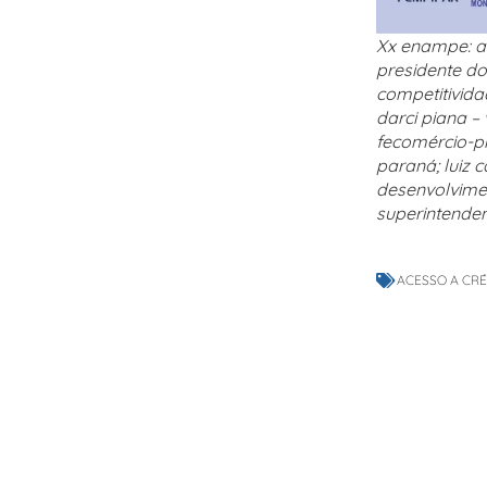
Xx enampe: a 
presidente do
competitivida
darci piana –
fecomércio-pr
paraná; luiz c
desenvolvimen
superintende
ACESSO A CR