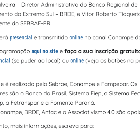
lveira – Diretor Administrativo do Banco Regional de
ento do Extremo Sul – BRDE, e Vitor Roberto Tioqueta
ente do SEBRAE-PR.
será
e transmitido
no canal Conampe do
presencial
online
programação
e
faça a sua inscrição gratuit
aqui no site
(se puder ao local) ou
(veja os botões na p
ncial
online
 é realizado pelo Sebrae, Conampe e Fampepar. Os
es são o Banco do Brasil, Sistema Fiep, o Sistema Fe
p, a Fetranspar e a Fomento Paraná.
onampe, BRDE, Anfac e o Associativismo 4.0 são apoi
nto, mais informações, escreva para: