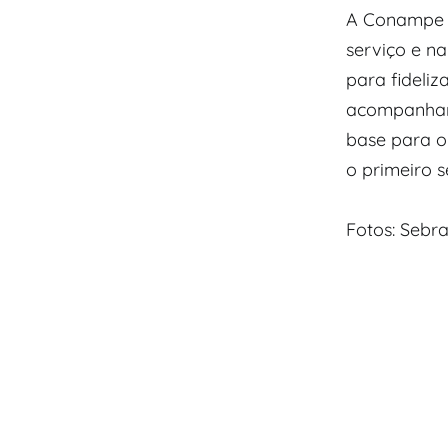
A Conampe r
serviço e na
para fideliz
acompanham
base para o
o primeiro s
Fotos: Sebr