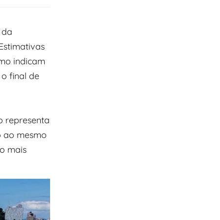
 da
Estimativas
umo indicam
o final de
o representa
ão ao mesmo
 o mais