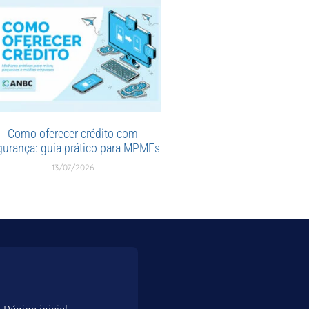
Como oferecer crédito com
gurança: guia prático para MPMEs
13/07/2026