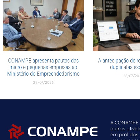
CONAMPE apresenta pautas das
A antecipação de re
micro e pequenas empresas ao
duplicatas esc
Ministério do Empreendedorismo
28/07/20
29/07/2026
A CONAMPE o
outras ativi
em prol das