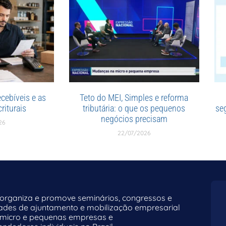
cebíveis e as
Teto do MEI, Simples e reforma
riturais
tributária: o que os pequenos
se
negócios precisam
26
22/07/2026
rganiza e promove seminários, congressos e
dades de ajuntamento e mobilização empresarial
 micro e pequenas empresas e