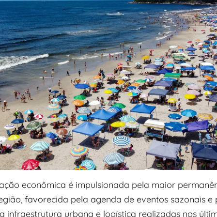
ação econômica é impulsionada pela maior permanên
região, favorecida pela agenda de eventos sazonais e 
infraestrutura urbana e logística realizadas nos últi