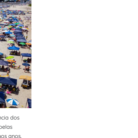
cia dos
pelas
mos anos.