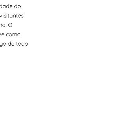
idade do
isitantes
no. O
rve como
ngo de todo