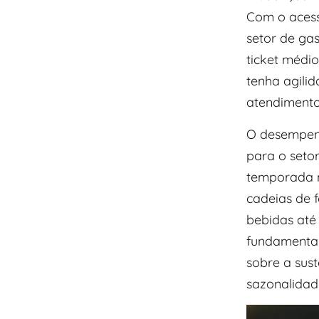
Com o acess
setor de ga
ticket médio
tenha agilid
atendimento
O desempenh
para o seto
temporada n
cadeias de 
bebidas até
fundamental
sobre a sust
sazonalidad