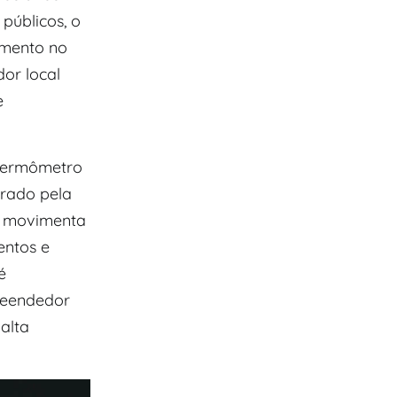
públicos, o
umento no
dor local
e
 termômetro
erado pela
m movimenta
entos e
é
reendedor
alta