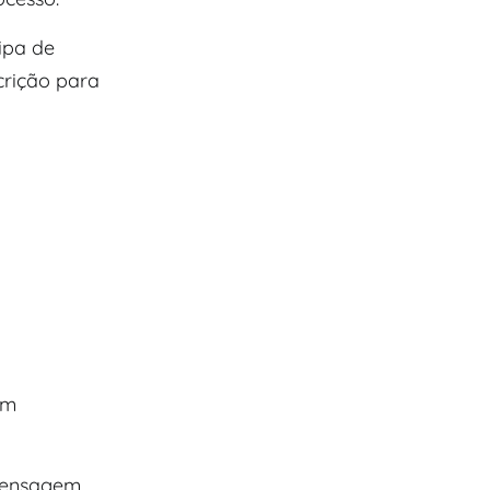
ipa de
crição para
um
 mensagem