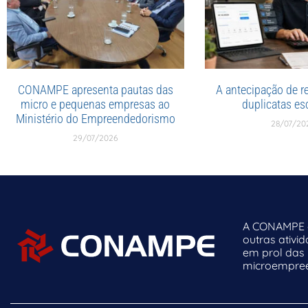
CONAMPE apresenta pautas das
A antecipação de re
micro e pequenas empresas ao
duplicatas esc
Ministério do Empreendedorismo
28/07/20
29/07/2026
A CONAMPE o
outras ativi
em prol das
microempreen