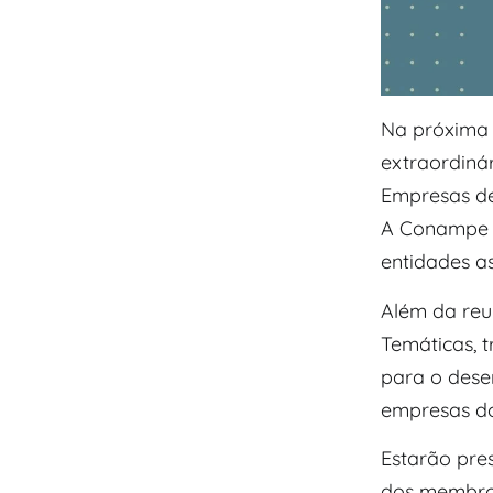
Na próxima q
extraordiná
Empresas de
A Conampe e
entidades a
Além da reu
Temáticas, t
para o dese
empresas d
Estarão pres
dos membros