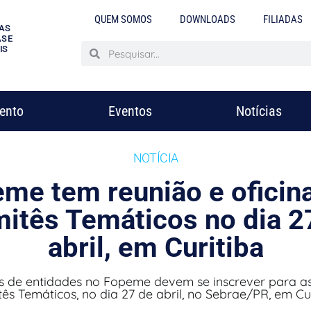
QUEM SOMOS
DOWNLOADS
FILIADAS
AS
S E
IS
mento
Eventos
Notícias
NOTÍCIA
me tem reunião e oficin
itês Temáticos no dia 2
abril, em Curitiba
s de entidades no Fopeme devem se inscrever para as 
ês Temáticos, no dia 27 de abril, no Sebrae/PR, em Cur