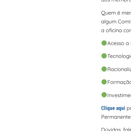
Quem é memb
algum Comit
a oficina co
Acesso a
Tecnolog
Racionali
Formação
Investime
pa
Clique aqui
Permanente 
Dúvidas, fa