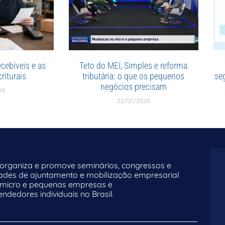
cebíveis e as
Teto do MEI, Simples e reforma
riturais
tributária: o que os pequenos
se
negócios precisam
26
22/07/2026
rganiza e promove seminários, congressos e
dades de ajuntamento e mobilização empresarial
 micro e pequenas empresas e
dedores individuais no Brasil.