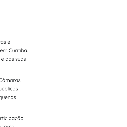
as e
em Curitiba.
 e das suas
s Câmaras
públicas
equenas
rticipação
cesso.