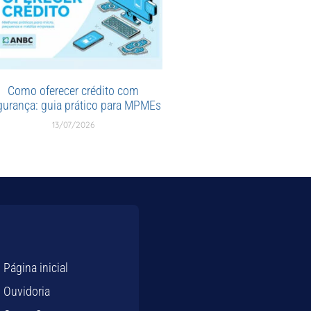
Como oferecer crédito com
gurança: guia prático para MPMEs
13/07/2026
Página inicial
Ouvidoria