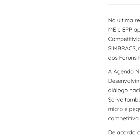
Na última r
ME e EPP ap
Competitivi
SIMBRACS, no
dos Fóruns 
A Agenda Na
Desenvolvim
diálogo nac
Serve també
micro e peq
competitiva 
De acordo c