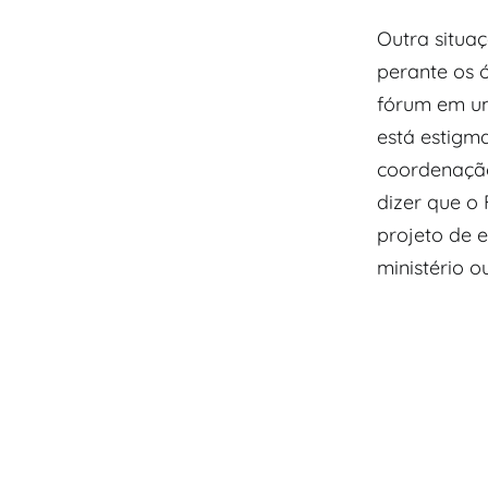
Outra situa
perante os 
fórum em um
está estigm
coordenação
dizer que o
projeto de 
ministério ou