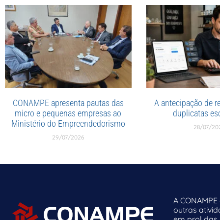
CONAMPE apresenta pautas das
A antecipação de re
micro e pequenas empresas ao
duplicatas esc
Ministério do Empreendedorismo
28/07/20
29/07/2026
A CONAMPE o
outras ativi
em prol das