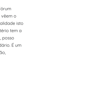
 Fórum
a vêem o
lidade isto
tério tem a
, posso
dário. É um
ão,