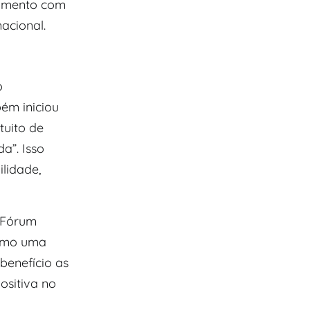
vimento com
acional.
o
ém iniciou
tuito de
a”. Isso
lidade,
 Fórum
como uma
benefício as
ositiva no