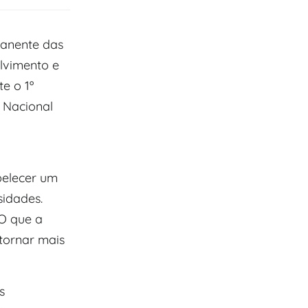
manente das
lvimento e
e o 1º
o Nacional
belecer um
idades.
O que a
tornar mais
s