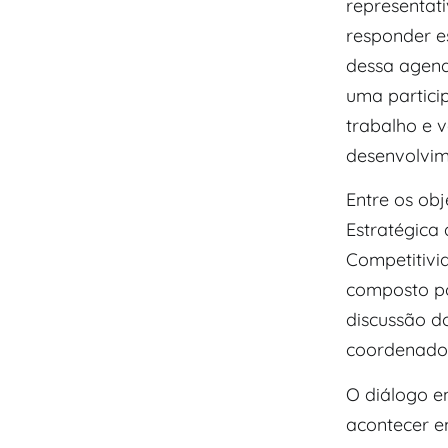
representat
responder e
dessa agend
uma partici
trabalho e 
desenvolvim
Entre os ob
Estratégica
Competitivi
composto po
discussão d
coordenador
O diálogo e
acontecer em