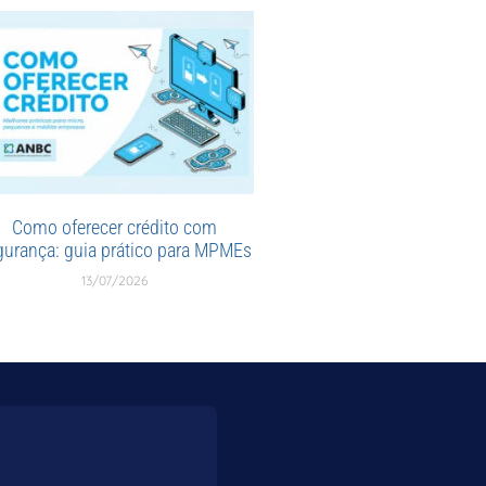
Como oferecer crédito com
gurança: guia prático para MPMEs
13/07/2026