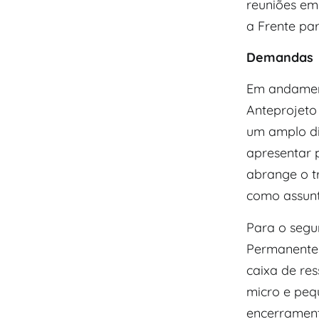
reuniões em
a Frente par
Demandas
Em andament
Anteprojeto
um amplo di
apresentar p
abrange o t
como assunt
Para o segu
Permanente 
caixa de re
micro e peq
encerrament