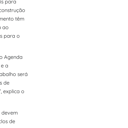
is para
 construção
gmento têm
a ao
es para o
nto Agenda
 e a
abalho será
s de
 explica o
so devem
clos de