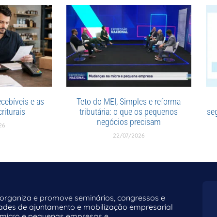
cebíveis e as
Teto do MEI, Simples e reforma
riturais
tributária: o que os pequenos
se
negócios precisam
26
22/07/2026
rganiza e promove seminários, congressos e
dades de ajuntamento e mobilização empresarial
 micro e pequenas empresas e