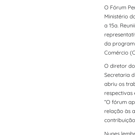
O Fórum Pe
Ministério d
a 15a. Reuni
representat
da programa
Comércio (C
O diretor d
Secretaria 
abriu os tra
respectivas
“O fórum ap
relação às 
contribuição
Nunes lemb