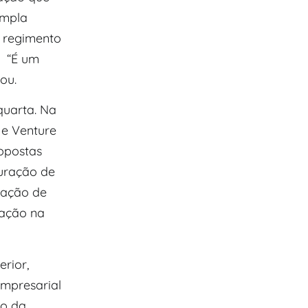
ampla
m regimento
. “É um
ou.
quarta. Na
 e Venture
opostas
turação de
uração de
tação na
rior,
mpresarial
ão da