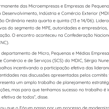
rmanente das Microempresas e Empresas de Pequeno
o Desenvolvimento, Indústria e Comércio Exterior (MDI
ão Ordinária nesta quarta e quinta (13 e 14/06). Lider
ivas do segmento de MPE, autoridades e empresários,
ção. O encontro aconteceu na Confederação Nacion
NC).
o departamento de Micro, Pequenas e Médias Empresa
de Comércio e de Serviços (SCS) do MDIC, Sérgio Nune
balhos incentivando a participação efetiva das lideran
 entidades nas discussões apresentadas pelos comitês 
resenta um amplo trabalho de planejamento estraté
ações, mas para que tenhamos sucesso no trabalho é 
 efetiva de todos”, disse.
rou que o Fórum passa por um processo de moderniz