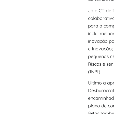
Já o CT de 
colaborativ
para a comp
inclui melho
inovação pa
e Inovação;
pequenos ne
Riscos e sen
(INPI).
Último a ap
Desburocrat
encaminhada
plano de co
feitas tamb