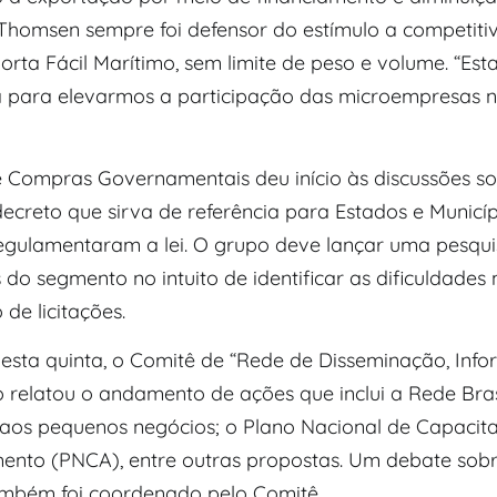
 Thomsen sempre foi defensor do estímulo a competiti
rta Fácil Marítimo, sem limite de peso e volume. “Est
ca para elevarmos a participação das microempresas 
 Compras Governamentais deu início às discussões s
ecreto que sirva de referência para Estados e Municí
egulamentaram a lei. O grupo deve lançar uma pesqu
do segmento no intuito de identificar as dificuldades 
 de licitações.
sta quinta, o Comitê de “Rede de Disseminação, Inf
 relatou o andamento de ações que inclui a Rede Bras
aos pequenos negócios; o Plano Nacional de Capacit
ento (PNCA), entre outras propostas. Um debate sob
mbém foi coordenado pelo Comitê.