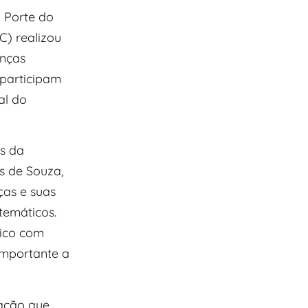
 Porte do
C) realizou
anças
 participam
al do
s da
s de Souza,
ças e suas
temáticos.
gico com
importante a
ação que