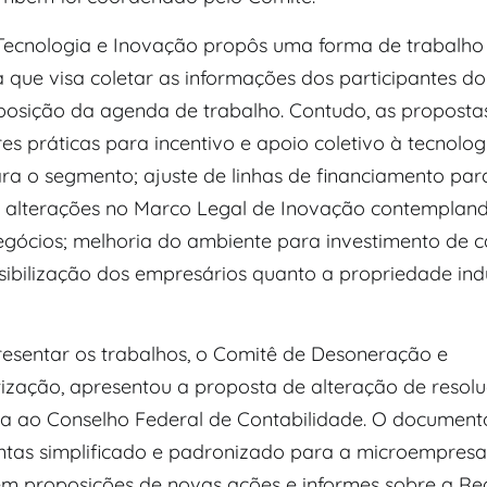
Tecnologia e Inovação propôs uma forma de trabalho
a que visa coletar as informações dos participantes d
osição da agenda de trabalho. Contudo, as proposta
res práticas para incentivo e apoio coletivo à tecnolog
ra o segmento; ajuste de linhas de financiamento par
 alterações no Marco Legal de Inovação contemplan
gócios; melhoria do ambiente para investimento de c
sibilização dos empresários quanto a propriedade indu
resentar os trabalhos, o Comitê de Desoneração e
ização, apresentou a proposta de alteração de resol
 ao Conselho Federal de Contabilidade. O documento
ntas simplificado e padronizado para a microempres
ém proposições de novas ações e informes sobre a Re