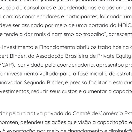
novação de consultores e coordenadorias e após uma 
 com os coordenadores e participantes, foi criado u
 deve ser assinado por meio de uma portaria do MDIC
e tende a dar mais dinamismo ao trabalho”, acrescent
 Investimento e Financiamento abriu os trabalhos na 
ert Binder, da Associação Brasileira de Private Equity
VCAP), convidado pela coordenadoria, apresentou pr
r investimento voltado para a fase inicial e de estru
novador. Segundo Binder, é preciso facilitar a estrut
nvestimentos, reduzir seus custos e aumentar a capaci
or pela iniciativa privada do Comitê de Comércio Exte
omsen, defendeu as ações que visão a capacitação e
vo à exportação por meio de financiamento e diminuiç