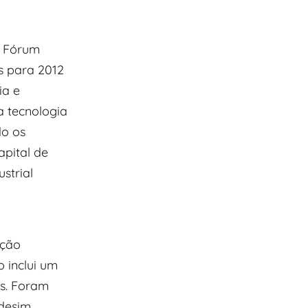
o Fórum
s para 2012
ia e
a tecnologia
do os
apital de
strial
ução
 inclui um
as. Foram
desim.