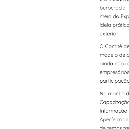
burocracia.
meio do Expo
ideia práti
exterior.
O Comitê de
modelo de d
ainda não r
empresários 
participação
Na manhã de
Capacitação
Informação 
Aperfeiçoam
de temas ta