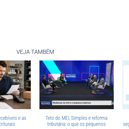
VEJA TAMBÉM
cebíveis e as
Teto do MEI, Simples e reforma
riturais
tributária: o que os pequenos
se