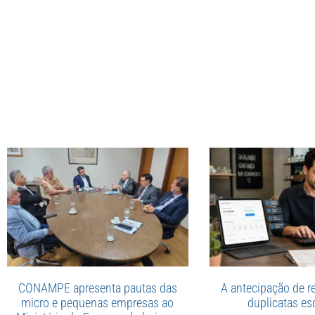
CONAMPE apresenta pautas das
A antecipação de re
micro e pequenas empresas ao
duplicatas esc