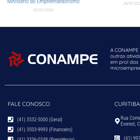
Ministério do Empreendedorismo
28/07/20
29/07/2026
A CONAMPE o
outras ativi
em prol das
microempreen
FALE CONOSCO
CURITIBA
Rua Comen
(41) 3532-5000 (Geral)
Everest, 
(41) 3503-9993 (Financeiro)
(41) 99
(41) 3336-0348 (Presidência)