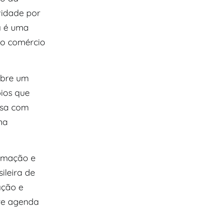
vidade por
a é uma
no comércio
obre um
pios que
isa com
na
ormação e
ileira de
ação e
re agenda