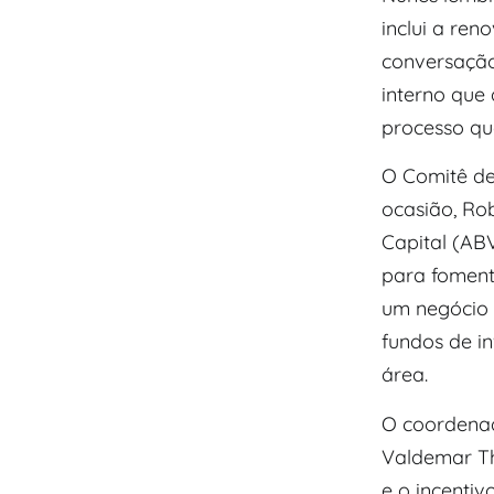
inclui a re
conversação
interno que
processo qu
O Comitê de
ocasião, Rob
Capital (AB
para fomenta
um negócio i
fundos de i
área.
O coordenad
Valdemar Th
e o incenti