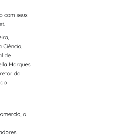
nto com seus
t.
ira,
 Ciência,
al de
ella Marques
iretor do
 do
comércio, o
adores.