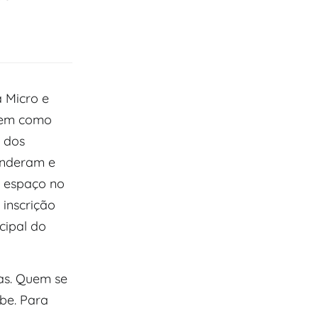
 Micro e
tem como
o dos
enderam e
is espaço no
 inscrição
cipal do
tas. Quem se
be. Para