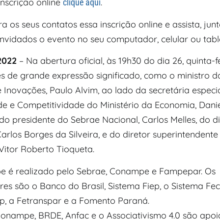
inscrição online
.
clique aqui
a os seus contatos essa inscrição online e assista, ju
nvidados o evento no seu computador, celular ou table
2022
– Na abertura oficial, às 19h30 do dia 26, quinta-fe
s de grande expressão significado, como o ministro da
 Inovações, Paulo Alvim, ao lado da secretária especi
de e Competitividade do Ministério da Economia, Dani
do presidente do Sebrae Nacional, Carlos Melles, do d
arlos Borges da Silveira, e do diretor superintendente
Vitor Roberto Tioqueta.
 é realizado pelo Sebrae, Conampe e Fampepar. Os
es são o Banco do Brasil, Sistema Fiep, o Sistema Fe
p, a Fetranspar e a Fomento Paraná.
onampe, BRDE, Anfac e o Associativismo 4.0 são apoi