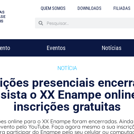
QUEM SOMOS
DOWNLOADS
FILIADAS
AS
S E
IS
mento
Eventos
Notícias
NOTÍCIA
rições presenciais encerr
sista o XX Enampe onlin
inscrições gratuitas
ções online para o XX Enampe foram encerradas. Ainda 
 evento pelo YouTube. Faça agora mesmo a sua inscriç
ra participar do Enampe pelo seu celular ou computad