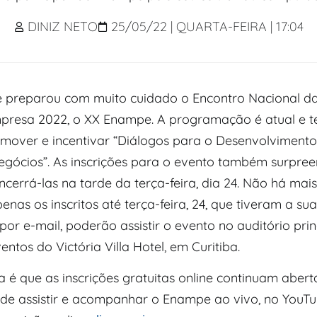
DINIZ NETO
25/05/22 | QUARTA-FEIRA | 17:04
preparou com muito cuidado o Encontro Nacional da
presa 2022, o XX Enampe. A programação é atual e 
omover e incentivar “Diálogos para o Desenvolviment
gócios”. As inscrições para o evento também surpre
encerrá-las na tarde da terça-feira, dia 24. Não há ma
penas os inscritos até terça-feira, 24, que tiveram a sua
or e-mail, poderão assistir o evento no auditório prin
entos do Victória Villa Hotel, em Curitiba.
a é que as inscrições gratuitas online continuam aber
ode assistir e acompanhar o Enampe ao vivo, no YouTu