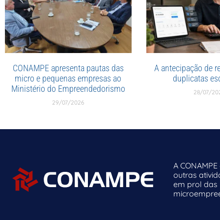
CONAMPE apresenta pautas das
A antecipação de re
micro e pequenas empresas ao
duplicatas esc
Ministério do Empreendedorismo
28/07/20
29/07/2026
A CONAMPE o
outras ativi
em prol das
microempreen