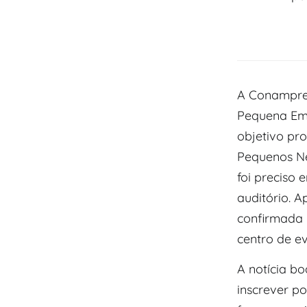
A Conampre 
Pequena Em
objetivo pr
Pequenos Ne
foi preciso 
auditório. A
confirmada p
centro de ev
A notícia bo
inscrever p