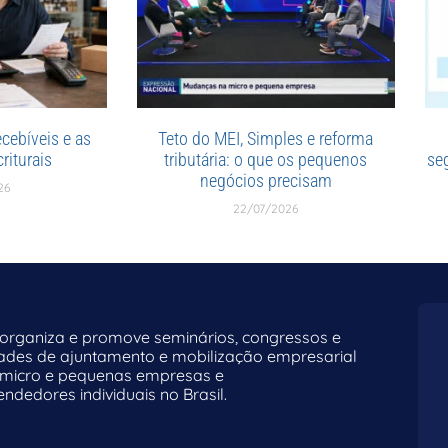
cebíveis e as
Teto do MEI, Simples e reforma
riturais
tributária: o que os pequenos
se
negócios precisam
26
22/07/2026
rganiza e promove seminários, congressos e
dades de ajuntamento e mobilização empresarial
 micro e pequenas empresas e
dedores individuais no Brasil.