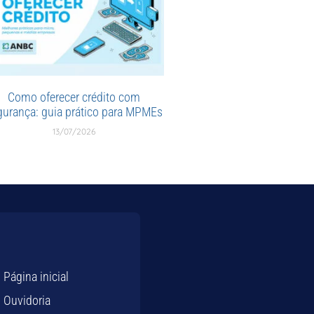
Como oferecer crédito com
gurança: guia prático para MPMEs
13/07/2026
Página inicial
Ouvidoria