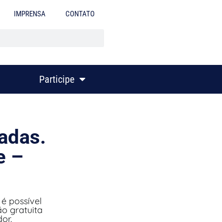
IMPRENSA
CONTATO
Participe
adas.
e –
é possível
ão gratuita
or.