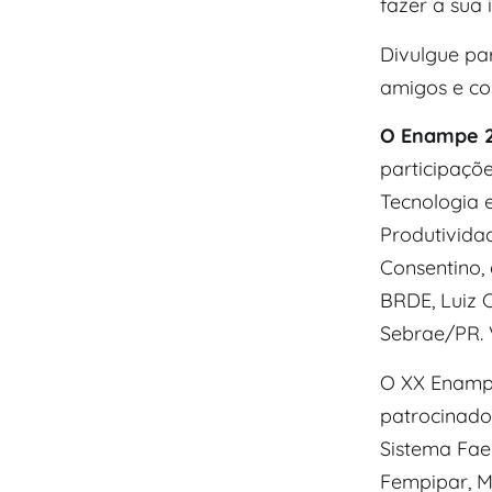
fazer a sua 
Divulgue par
amigos e co
O Enampe 
participaçõe
Tecnologia e
Produtivida
Consentino, 
BRDE, Luiz C
Sebrae/PR. 
O XX Enampe
patrocinador
Sistema Fae
Fempipar, M