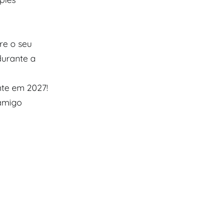
re o seu
durante a
nte em 2027!
 amigo