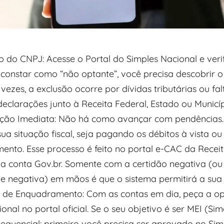
co do CNPJ: Acesse o Portal do Simples Nacional e veri
 constar como “não optante”, você precisa descobrir o
vezes, a exclusão ocorre por dívidas tributárias ou fal
eclarações junto à Receita Federal, Estado ou Municíp
zação Imediata: Não há como avançar com pendências
sua situação fiscal, seja pagando os débitos à vista ou
ento. Esse processo é feito no portal e-CAC da Receit
ua conta Gov.br. Somente com a certidão negativa (ou 
de negativa) em mãos é que o sistema permitirá a sua 
ção de Enquadramento: Com as contas em dia, peça a o
onal no portal oficial. Se o seu objetivo é ser MEI (Sime
sequencial: primeiro você precisa ser aprovado no Sim