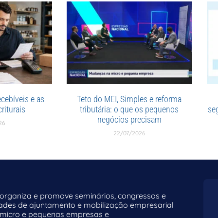
cebíveis e as
Teto do MEI, Simples e reforma
riturais
tributária: o que os pequenos
se
negócios precisam
26
22/07/2026
rganiza e promove seminários, congressos e
dades de ajuntamento e mobilização empresarial
 micro e pequenas empresas e