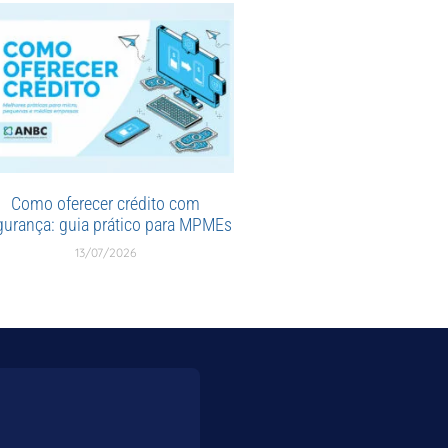
Como oferecer crédito com
gurança: guia prático para MPMEs
13/07/2026