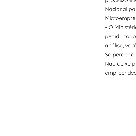
Nacional pa
Microempree
​- O Minist
pedido todo
análise, voc
​Se perder 
Não deixe p
empreendedo