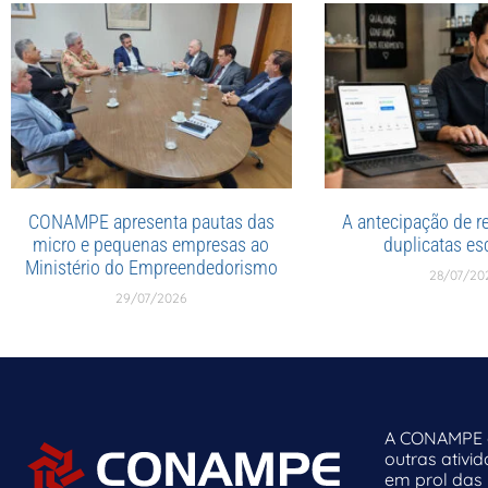
CONAMPE apresenta pautas das
A antecipação de re
micro e pequenas empresas ao
duplicatas esc
Ministério do Empreendedorismo
28/07/20
29/07/2026
A CONAMPE o
outras ativi
em prol das