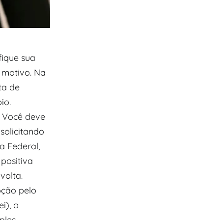
fique sua
 motivo. Na
ta de
io.
. Você deve
 solicitando
a Federal,
positiva
volta.
pção pelo
i), o
ples