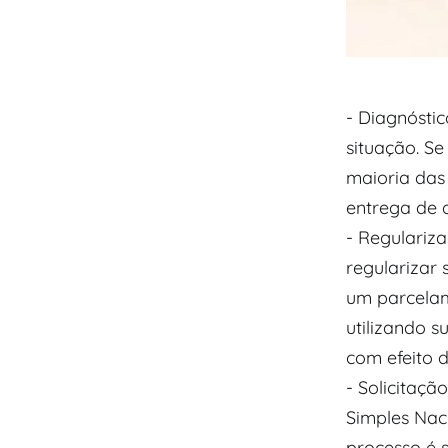
​- Diagnósti
situação. Se
maioria das 
entrega de d
​- Regulari
regularizar 
um parcelam
utilizando s
com efeito 
​- Solicita
Simples Naci
processo é 