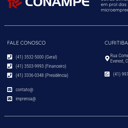
em prol das
microempreen
FALE CONOSCO
CURITIBA
Rua Comen
(41) 3532-5000 (Geral)
Everest, 
(41) 3503-9993 (Financeiro)
(41) 99
(41) 3336-0348 (Presidência)
contato@
imprensa@