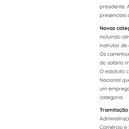
presidente. 
presenciais o
Novas cate
incluindo at
instrutor de
Os caminhon
do salário m
O estatuto 
Nacional qu
um empregad
categoria.
Tramitação
Administraç
Comércio e S