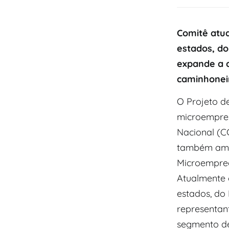
Comitê atua
estados, do
expande a c
caminhonei
O Projeto d
microempres
Nacional (C
também ampl
Microempree
Atualmente o
estados, do 
representan
segmento de