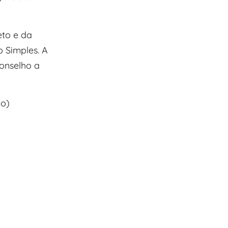
to e da
 Simples. A
conselho a
do)