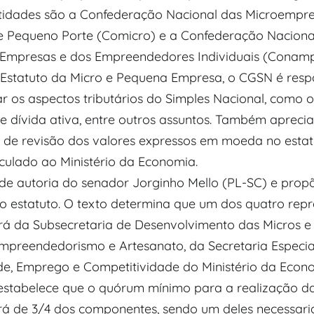
ntidades são a Confederação Nacional das Microempre
 Pequeno Porte (Comicro) e a Confederação Naciona
Empresas e dos Empreendedores Individuais (Conamp
 Estatuto da Micro e Pequena Empresa, o CGSN é resp
r os aspectos tributários do Simples Nacional, como 
 e dívida ativa, entre outros assuntos. Também aprecia
 de revisão dos valores expressos em moeda no estat
nculado ao Ministério da Economia.
 de autoria do senador Jorginho Mello (PL-SC) e prop
 estatuto. O texto determina que um dos quatro repr
rá da Subsecretaria de Desenvolvimento das Micros 
mpreendedorismo e Artesanato, da Secretaria Especia
de, Emprego e Competitividade do Ministério da Econ
 estabelece que o quórum mínimo para a realização da
á de 3/4 dos componentes, sendo um deles necessar