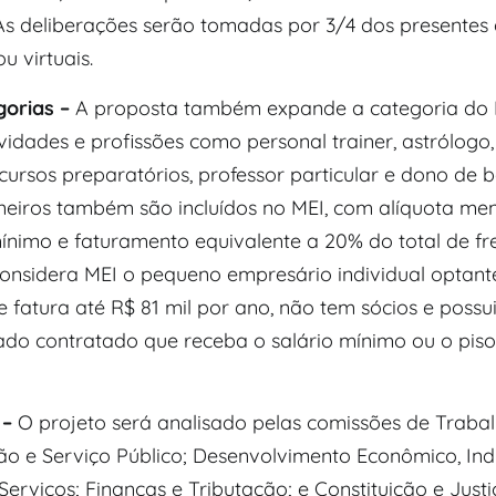
As deliberações serão tomadas por 3/4 dos presentes 
u virtuais.
gorias –
A proposta também expande a categoria do 
ividades e profissões como personal trainer, astrólogo,
 cursos preparatórios, professor particular e dono de b
eiros também são incluídos no MEI, com alíquota men
ínimo e faturamento equivalente a 20% do total de fre
considera MEI o pequeno empresário individual optant
e fatura até R$ 81 mil por ano, não tem sócios e poss
o contratado que receba o salário mínimo ou o piso
 –
O projeto será analisado pelas comissões de Trabal
ão e Serviço Público; Desenvolvimento Econômico, Indú
erviços; Finanças e Tributação; e Constituição e Justi