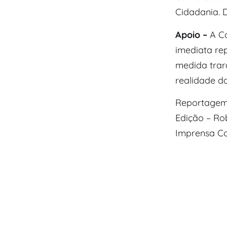
Cidadania. 
Apoio –
A Co
imediata re
medida trar
realidade d
Reportagem 
Edição – Ro
Imprensa C