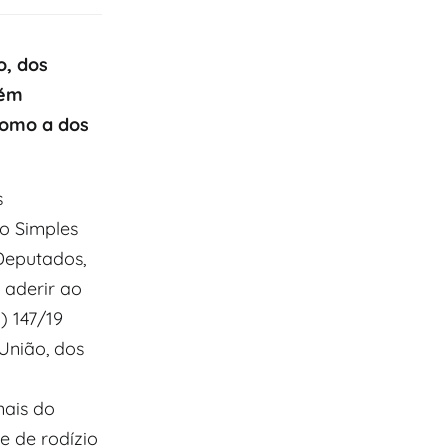
o, dos
bém
 como a dos
s
o Simples
Deputados,
 aderir ao
) 147/19
União, dos
nais do
 de rodízio