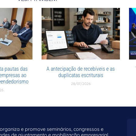
a pautas das
A antecipação de recebíveis e as
 empresas ao
duplicatas escriturais
reendedorismo
28/07/2026
26
rganiza e promove seminários, congressos e
dades de ajuntamento e mobilização empresarial