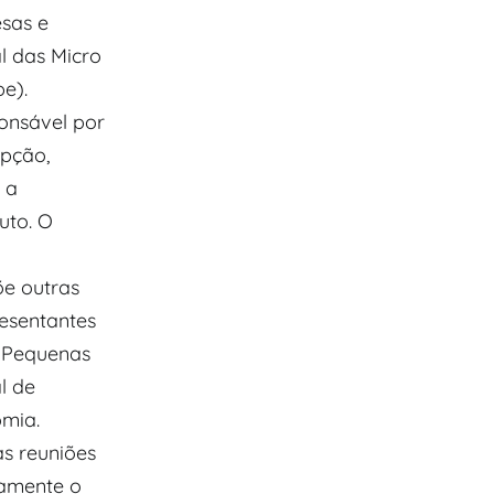
sas e
l das Micro
e).
onsável por
opção,
 a
uto. O
õe outras
esentantes
e Pequenas
l de
omia.
s reuniões
iamente o