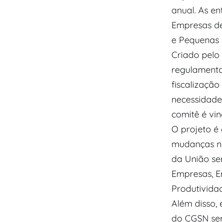
anual. As e
Empresas de
e Pequenas 
Criado pelo
regulamenta
fiscalização
necessidade
comitê é vi
O projeto é
mudanças no
da União se
Empresas, E
Produtivida
Além disso,
do CGSN ser