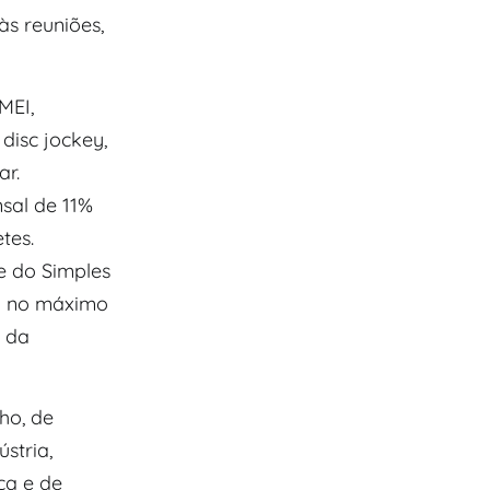
às reuniões,
MEI,
 disc jockey,
ar.
sal de 11%
tes.
e do Simples
ui no máximo
 da
ho, de
stria,
ça e de