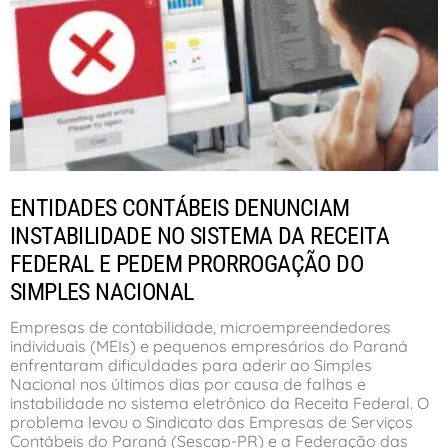
ENTIDADES CONTÁBEIS DENUNCIAM
INSTABILIDADE NO SISTEMA DA RECEITA
FEDERAL E PEDEM PRORROGAÇÃO DO
SIMPLES NACIONAL
Empresas de contabilidade, microempreendedores
individuais (MEIs) e pequenos empresários do Paraná
enfrentaram dificuldades para aderir ao Simples
Nacional nos últimos dias por causa de falhas e
instabilidade no sistema eletrônico da Receita Federal. O
problema levou o Sindicato das Empresas de Serviços
Contábeis do Paraná (Sescap-PR) e a Federação das