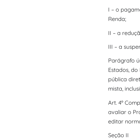
I – o pagam
Renda;
II – a reduç
III – a susp
Parágrafo ú
Estados, do 
pública dire
mista, inclu
Art. 4º Com
avaliar o P
editar norm
Seção II