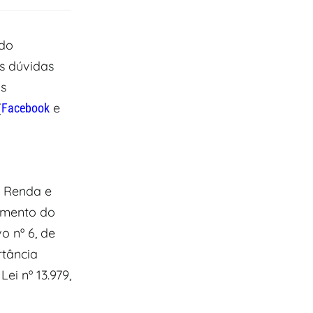
ndo
s dúvidas
Os
(
e
Facebook
a Renda e
amento do
o nº 6, de
rtância
ei nº 13.979,