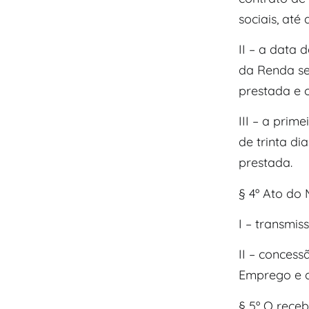
sociais, até
II – a data
da Renda se
prestada e 
III – a prim
de trinta d
prestada.
§ 4º Ato do 
I – transmi
II – conces
Emprego e 
§ 5º O rece