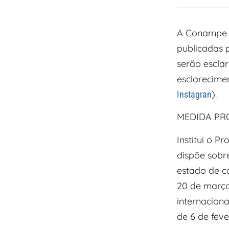
A Conampe 
publicadas 
serão esclar
esclarecimen
).
Instagran
MEDIDA PRO
Institui o 
dispõe sobr
estado de ca
20 de março
internaciona
de 6 de feve