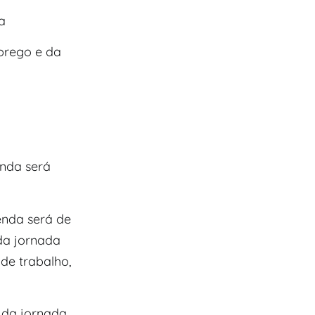
a
mprego e da
enda será
enda será de
 da jornada
de trabalho,
 da jornada