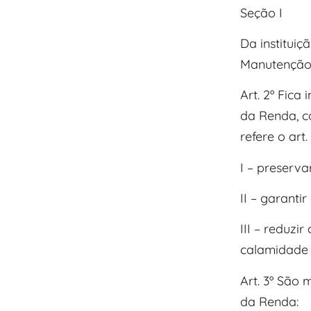
Seção I
Da institui
Manutenção
Art. 2º Fic
da Renda, c
refere o art
I – preserv
II – garanti
III – reduzi
calamidade 
Art. 3º São
da Renda: