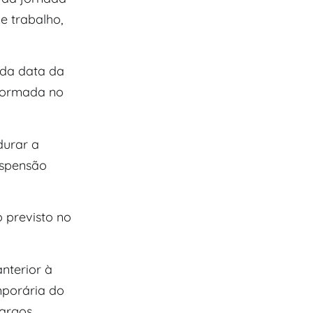
e trabalho,
o da data da
nformada no
durar a
uspensão
 previsto no
nterior à
mporária do
cargos