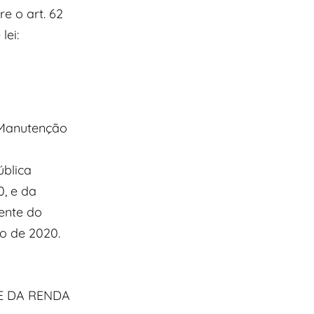
e o art. 62
lei:
e Manutenção
blica
0, e da
ente do
ro de 2020.
E DA RENDA