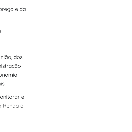
prego e da
e
nião, dos
nistração
conomia
is.
onitorar e
a Renda e