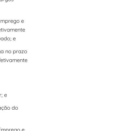
 Emprego e
etivamente
uado; e
aga no prazo
fetivamente
; e
ação do
 Emprego e