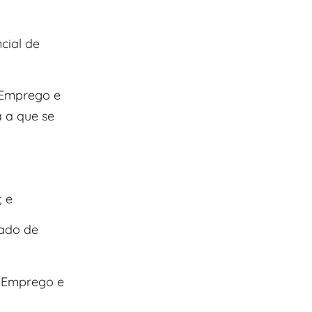
cial de
 Emprego e
 a que se
; e
tado de
o Emprego e