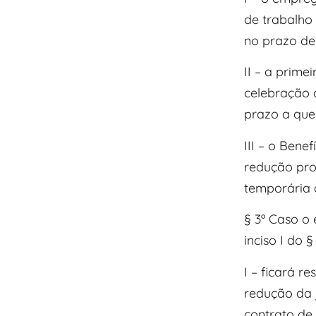
de trabalho
no prazo de
II – a prime
celebração 
prazo a que s
III – o Ben
redução pro
temporária 
§ 3º Caso o
inciso I do § 
I – ficará 
redução da 
contrato de