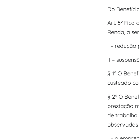
Do Benefíci
Art. 5º Fic
Renda, a ser
I – redução 
II – suspens
§ 1º O Bene
custeado co
§ 2º O Bene
prestação m
de trabalho
observadas 
I – o empre