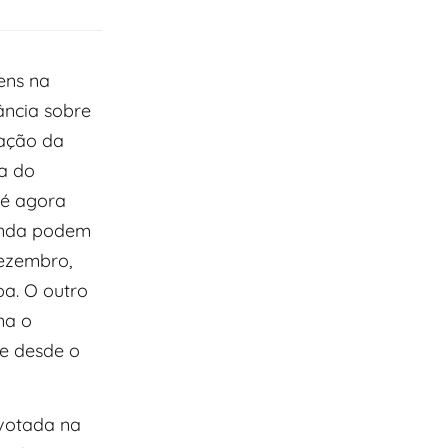
ens na
ância sobre
ação da
a do
té agora
ainda podem
dezembro,
a. O outro
na o
e desde o
votada na