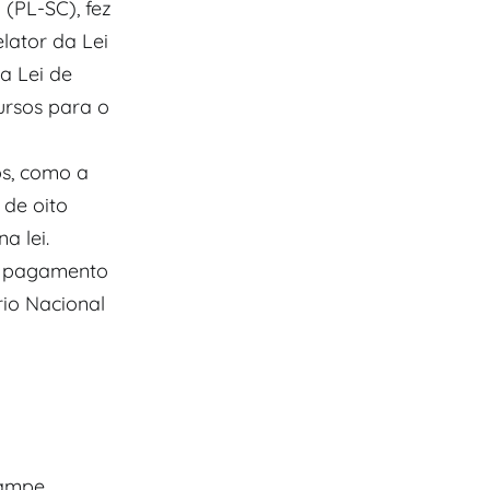
(PL-SC), fez
lator da Lei
a Lei de
ursos para o
os, como a
 de oito
a lei.
de pagamento
rio Nacional
nampe