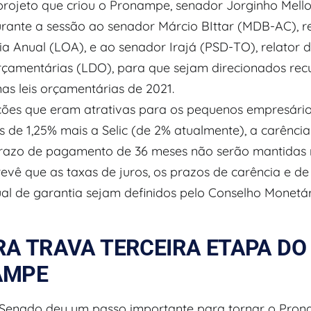
projeto que criou o Pronampe, senador Jorginho Mello 
rante a sessão ao senador Márcio BIttar (MDB-AC), re
a Anual (LOA), e ao senador Irajá (PSD-TO), relator d
Orçamentárias (LDO), para que sejam direcionados rec
as leis orçamentárias de 2021.
ções que eram atrativas para os pequenos empresári
s de 1,25% mais a Selic (de 2% atualmente), a carência
razo de pagamento de 36 meses não serão mantidas n
revê que as taxas de juros, os prazos de carência e 
ual de garantia sejam definidos pelo Conselho Monetá
A TRAVA TERCEIRA ETAPA DO
AMPE
Senado deu um passo importante para tornar o Pro