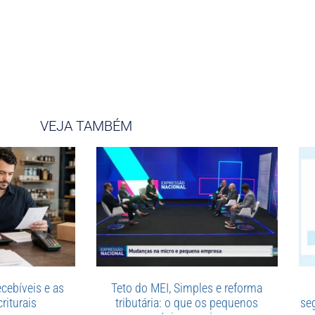
VEJA TAMBÉM
cebíveis e as
Teto do MEI, Simples e reforma
riturais
tributária: o que os pequenos
se