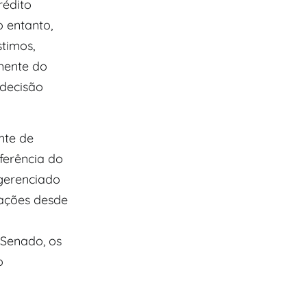
édito
 entanto,
timos,
nente do
decisão
nte de
ferência do
gerenciado
rações desde
Senado, os
o