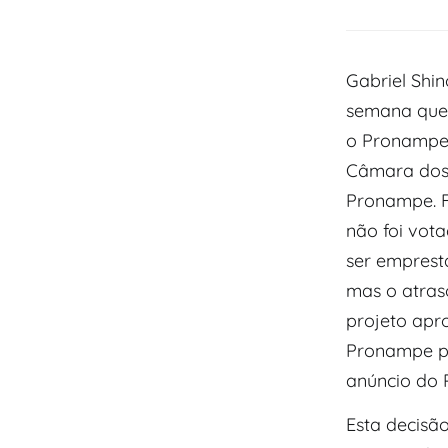
Gabriel Shin
semana que 
o Pronampe,
Câmara dos 
Pronampe. F
não foi vot
ser emprest
mas o atras
projeto apr
Pronampe p
anúncio do 
Esta decisã