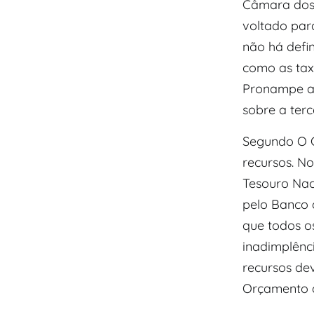
Câmara dos
voltado par
não há defi
como as tax
Pronampe ag
sobre a ter
Segundo O G
recursos. N
Tesouro Nac
pelo Banco 
que todos o
inadimplênc
recursos dev
Orçamento d