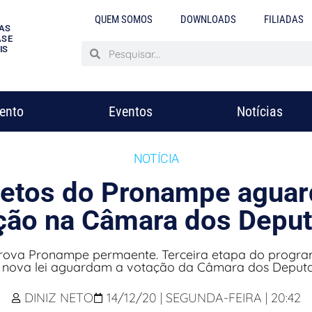
QUEM SOMOS
DOWNLOADS
FILIADAS
AS
S E
IS
mento
Eventos
Notícias
NOTÍCIA
jetos do Pronampe agua
ção na Câmara dos Depu
rova Pronampe permaente. Terceira etapa do progra
 nova lei aguardam a votação da Câmara dos Deput
DINIZ NETO
14/12/20 | SEGUNDA-FEIRA | 20:42