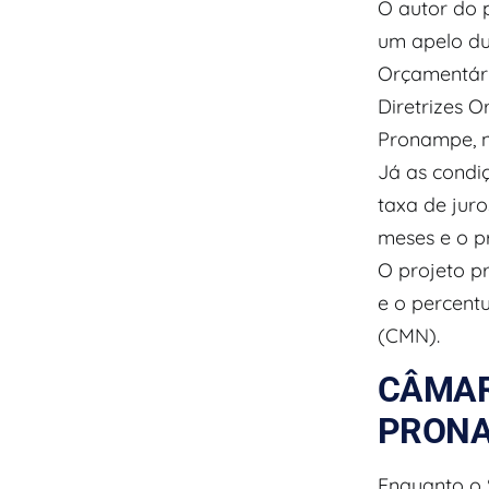
O autor do 
um apelo du
Orçamentári
Diretrizes 
Pronampe, n
Já as condi
taxa de juro
meses e o p
O projeto p
e o percent
(CMN).
CÂMAR
PRON
Enquanto o 