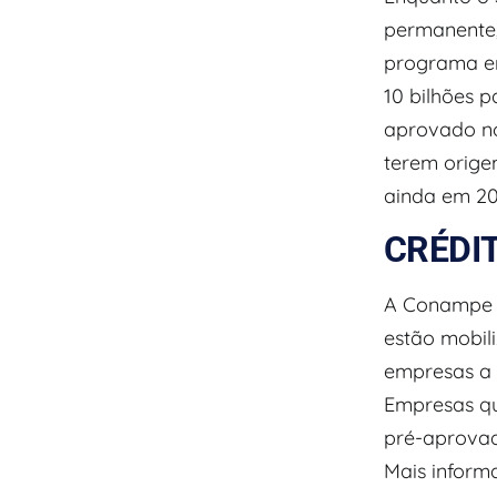
permanente,
programa em
10 bilhões 
aprovado no
terem orige
ainda em 202
CRÉDI
A Conampe e
estão mobil
empresas a 
Empresas qu
pré-aprovad
Mais inform