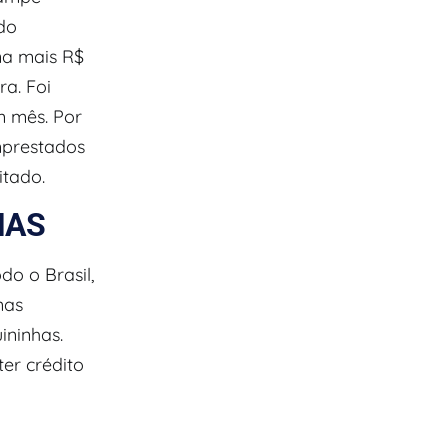
do
na mais R$
a. Foi
m mês. Por
mprestados
itado.
HAS
o o Brasil,
nas
ininhas.
er crédito